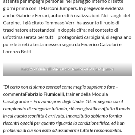
assente per impegni personali nel pareggio interno di sette
giorni prima con il Marconi Jumpers. In pregevole evidenza
anche Gabriele Ferrari, autore di 5 realizzazioni. Nei ranghi del
Carpine, il già citato Tommaso Verri ha assunto il ruolo di
trascinatore attestandosi in doppia cifra: nel contesto di
un’ottima serata per tutti i protagonisti carpigiani, si segnalano
pure le 5 reti a testa messe a segno da Federico Calzolari e
Lorenzo Botti.
Fabrizio Fiumicelli, allenatore della Modula Casalgrande
“Di certo non ci siamo espressi come meglio sappiamo fare
–
commenta
Fabrizio Fiumicelli
, trainer della Modula
Casalgrande –
Eravamo privi degli Under 18, impegnati con il
campionato di categoria: tuttavia, ciò non giustifica affatto il modo
in cui questa sconfitta è arrivata. Innanzitutto abbiamo fornito
riscontri opachi per quanto riguarda la condizione fisica, ed è un
problema di cui non esito ad assumermi tutte le responsabilità.