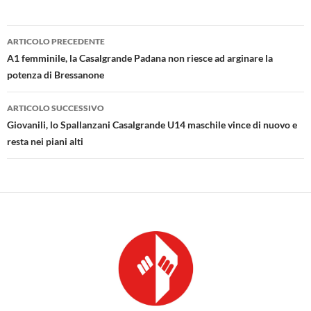
Navigazione
ARTICOLO PRECEDENTE
articolo
A1 femminile, la Casalgrande Padana non riesce ad arginare la
potenza di Bressanone
ARTICOLO SUCCESSIVO
Giovanili, lo Spallanzani Casalgrande U14 maschile vince di nuovo e
resta nei piani alti