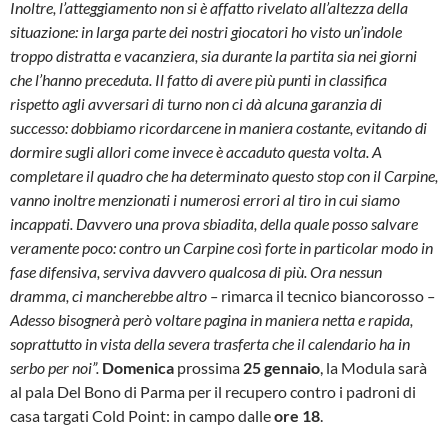
Inoltre, l’atteggiamento non si è affatto rivelato all’altezza della
situazione: in larga parte dei nostri giocatori ho visto un’indole
troppo distratta e vacanziera, sia durante la partita sia nei giorni
che l’hanno preceduta. Il fatto di avere più punti in classifica
rispetto agli avversari di turno non ci dà alcuna garanzia di
successo: dobbiamo ricordarcene in maniera costante, evitando di
dormire sugli allori come invece è accaduto questa volta. A
completare il quadro che ha determinato questo stop con il Carpine,
vanno inoltre menzionati i numerosi errori al tiro in cui siamo
incappati. Davvero una prova sbiadita, della quale posso salvare
veramente poco: contro un Carpine così forte in particolar modo in
fase difensiva, serviva davvero qualcosa di più. Ora nessun
dramma, ci mancherebbe altro –
rimarca il tecnico biancorosso
–
Adesso bisognerà però voltare pagina in maniera netta e rapida,
soprattutto in vista della severa trasferta che il calendario ha in
serbo per noi”.
Domenica
prossima
25 gennaio
, la Modula sarà
al pala Del Bono di Parma per il recupero contro i padroni di
casa targati Cold Point: in campo dalle
ore 18
.