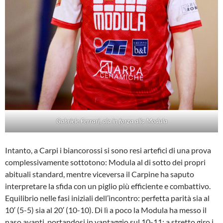
Gabriele Ferrari, ala in forza alla Modula
Intanto, a Carpi i biancorossi si sono resi artefici di una prova
complessivamente sottotono: Modula al di sotto dei propri
abituali standard, mentre viceversa il Carpine ha saputo
interpretare la sfida con un piglio più efficiente e combattivo.
Equilibrio nelle fasi iniziali dell’incontro: perfetta parità sia al
10′ (5-5) sia al 20′ (10-10). Di lì a poco la Modula ha messo il
naso avanti, portandosi in vantaggio sul 10-11: a stretto giro i