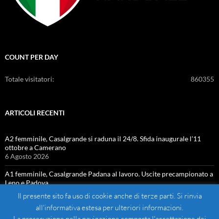
COUNT PER DAY
Totale visitatori:
860355
ARTICOLI RECENTI
A2 femminile, Casalgrande si raduna il 24/8. Sfida inaugurale l’11
ottobre a Camerano
6 Agosto 2026
A1 femminile, Casalgrande Padana al lavoro. Uscite precampionato a
Leno e Padova
4 Agosto 2026
Il presente sito fa uso di cookie anche di terze parti. Si rinvia
all'informativa estesa per ulteriori informazioni.
La prosecuzione nella navigazione comporta l'accettazione dei