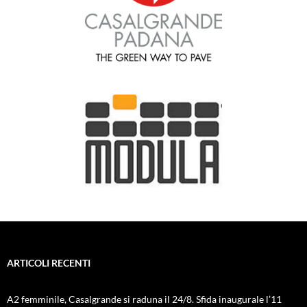
ARTICOLI RECENTI
A2 femminile, Casalgrande si raduna il 24/8. Sfida inaugurale l’11