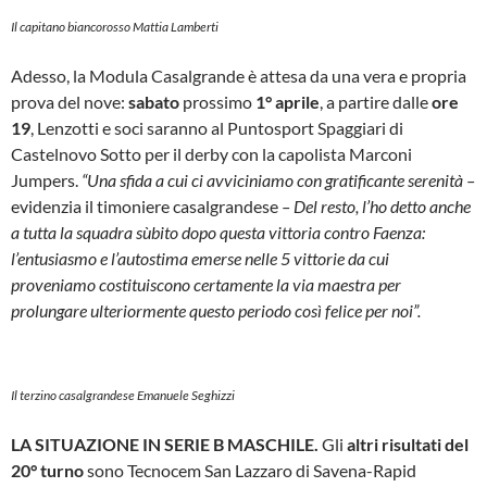
Il capitano biancorosso Mattia Lamberti
Adesso, la Modula Casalgrande è attesa da una vera e propria
prova del nove:
sabato
prossimo
1° aprile
, a partire dalle
ore
19
, Lenzotti e soci saranno al Puntosport Spaggiari di
Castelnovo Sotto per il derby con la capolista Marconi
Jumpers.
“Una sfida a cui ci avviciniamo con gratificante serenità –
evidenzia il timoniere casalgrandese
– Del resto, l’ho detto anche
a tutta la squadra sùbito dopo questa vittoria contro Faenza:
l’entusiasmo e l’autostima emerse nelle 5 vittorie da cui
proveniamo costituiscono certamente la via maestra per
prolungare ulteriormente questo periodo così felice per noi”.
Il terzino casalgrandese Emanuele Seghizzi
LA SITUAZIONE IN SERIE B MASCHILE.
Gli
altri risultati del
20° turno
sono Tecnocem San Lazzaro di Savena-Rapid