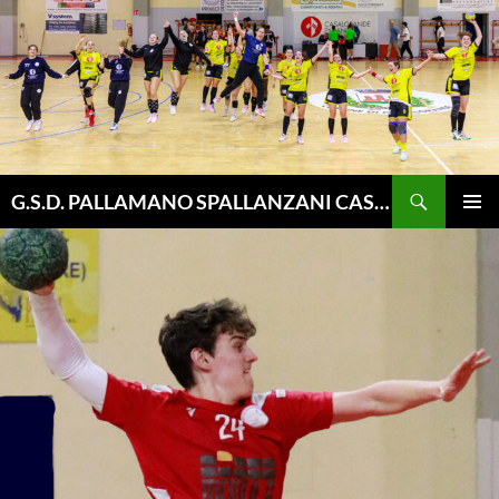
Vai
al
contenuto
Cerca
G.S.D. PALLAMANO SPALLANZANI CASALGRANDE
MENU
PRINCI