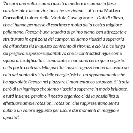
“Ancora una volta, siamo riusciti a mettere in campo la fibra
caratteriale e la convinzione che servivano –
afferma
Matteo
Corradini
, trainer della Modula Casalgrande
– Doti di rilievo,
che ci hanno permesso di esprimere molto della nostra migliore
pallamano. Faenza è una squadra di primo piano, ben attrezzata e
strutturata in ogni zona del campo: noi siamo riusciti a superarla
sia all’andata sia in questo confronto di ritorno, e ciò la dice lunga
sul pregevole spessore qualitativo che ci contraddistingue come
squadra. Le difficoltà ci sono state, e non sono certo qui a negarle:
nella parte centrale della partita i nostri ragazzi hanno accusato un
calo dal punto di vista delle energie fisiche, un appannamento che
ha agevolato Faenza nel piazzare il momentaneo sorpasso. Si tratta
però di un inghippo che siamo riusciti a superare in modo brillante,
e tutti insieme: peraltro il nostro organico ci dà la possibilità di
effettuare ampie rotazioni, rotazioni che rappresentano senza
dubbio un valore aggiunto per uscire dai momenti di maggiore
opacità”.