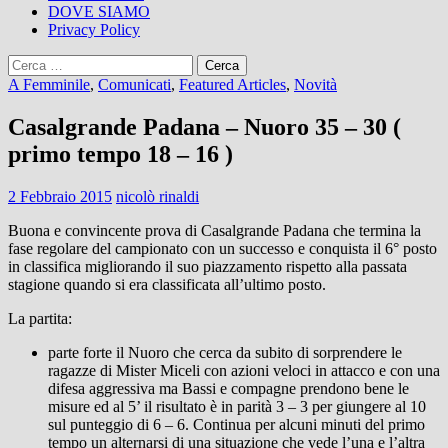
DOVE SIAMO
Privacy Policy
Ricerca
per:
A Femminile
,
Comunicati
,
Featured Articles
,
Novità
Casalgrande Padana – Nuoro 35 – 30 (
primo tempo 18 – 16 )
2 Febbraio 2015
nicolò rinaldi
Buona e convincente prova di Casalgrande Padana che termina la
fase regolare del campionato con un successo e conquista il 6° posto
in classifica migliorando il suo piazzamento rispetto alla passata
stagione quando si era classificata all’ultimo posto.
La partita:
parte forte il Nuoro che cerca da subito di sorprendere le
ragazze di Mister Miceli con azioni veloci in attacco e con una
difesa aggressiva ma Bassi e compagne prendono bene le
misure ed al 5’ il risultato è in parità 3 – 3 per giungere al 10
sul punteggio di 6 – 6. Continua per alcuni minuti del primo
tempo un alternarsi di una situazione che vede l’una e l’altra