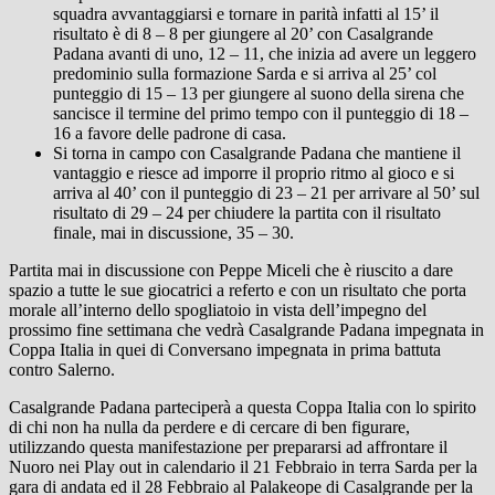
squadra avvantaggiarsi e tornare in parità infatti al 15’ il
risultato è di 8 – 8 per giungere al 20’ con Casalgrande
Padana avanti di uno, 12 – 11, che inizia ad avere un leggero
predominio sulla formazione Sarda e si arriva al 25’ col
punteggio di 15 – 13 per giungere al suono della sirena che
sancisce il termine del primo tempo con il punteggio di 18 –
16 a favore delle padrone di casa.
Si torna in campo con Casalgrande Padana che mantiene il
vantaggio e riesce ad imporre il proprio ritmo al gioco e si
arriva al 40’ con il punteggio di 23 – 21 per arrivare al 50’ sul
risultato di 29 – 24 per chiudere la partita con il risultato
finale, mai in discussione, 35 – 30.
Partita mai in discussione con Peppe Miceli che è riuscito a dare
spazio a tutte le sue giocatrici a referto e con un risultato che porta
morale all’interno dello spogliatoio in vista dell’impegno del
prossimo fine settimana che vedrà Casalgrande Padana impegnata in
Coppa Italia in quei di Conversano impegnata in prima battuta
contro Salerno.
Casalgrande Padana parteciperà a questa Coppa Italia con lo spirito
di chi non ha nulla da perdere e di cercare di ben figurare,
utilizzando questa manifestazione per prepararsi ad affrontare il
Nuoro nei Play out in calendario il 21 Febbraio in terra Sarda per la
gara di andata ed il 28 Febbraio al Palakeope di Casalgrande per la