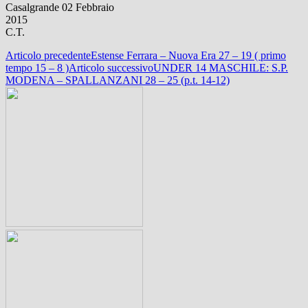
Casalgrande 02 Febbraio
2015
C.T.
Navigazione
Articolo precedente
Estense Ferrara – Nuova Era 27 – 19 ( primo
tempo 15 – 8 )
Articolo successivo
UNDER 14 MASCHILE: S.P.
articolo
MODENA – SPALLANZANI 28 – 25 (p.t. 14-12)