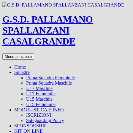
Vai
al
contenuto
G.S.D. PALLAMANO
SPALLANZANI
CASALGRANDE
Cerca
Menu principale
Home
Squadre
Prima Squadra Femminile
Prima Squadra Maschile
U17 Maschile
U17 Femminile
U15 Maschile
U15 Femminile
MODULISTICA E INFO
ISCRIZIONI
Safeguarding Policy
SPONSORSHIP
KIT ON LINE