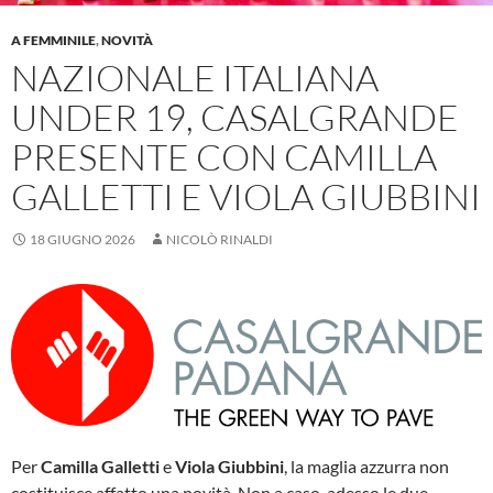
A FEMMINILE
,
NOVITÀ
NAZIONALE ITALIANA
UNDER 19, CASALGRANDE
PRESENTE CON CAMILLA
GALLETTI E VIOLA GIUBBINI
18 GIUGNO 2026
NICOLÒ RINALDI
Per
Camilla Galletti
e
Viola Giubbini
, la maglia azzurra non
costituisce affatto una novità. Non a caso, adesso le due