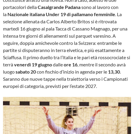
portacolori della
Casalgrande Padana
sono al lavoro con
la
Nazionale italiana Under 19 di pallamano femminile
. La
selezione allenata da Carlos Alberto Britos si è ritrovata
martedì 16 giugno al pala Tacca di Cassano Magnago, per una
intensa tre giorni di allenamenti sul parquet varesino. A
seguire, doppia amichevole contro la Svizzera: entrambe le
partite si disputeranno in terra elvetica, e più esattamente a
Sciaffusa. Il primo duello tra l’Italia e le pari età rossocrociate si
terrà
venerdì 19 giugno
dalle
ore 16
, mentre il secondo avrà
luogo
sabato 20
con fischio d’inizio in agenda per le
13,30
.
Saranno due nuove tappe nella traiettoria verso i Campionati
europei di categoria, previsti per l’estate 2027.