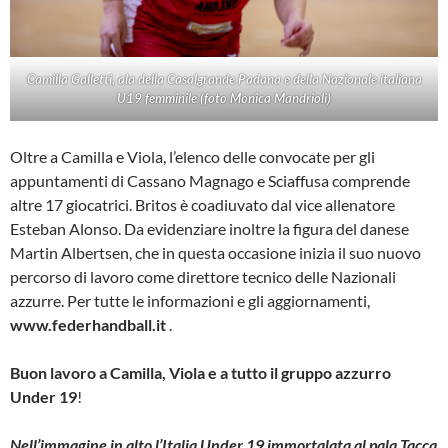
Camilla Galletti, ala della Casalgrande Padana e della Nazionale italiana
U19 femminile (foto Monica Mandrioli)
Oltre a Camilla e Viola, l’elenco delle convocate per gli
appuntamenti di Cassano Magnago e Sciaffusa comprende
altre 17 giocatrici. Britos è coadiuvato dal vice allenatore
Esteban Alonso. Da evidenziare inoltre la figura del danese
Martin Albertsen, che in questa occasione inizia il suo nuovo
percorso di lavoro come direttore tecnico delle Nazionali
azzurre. Per tutte le informazioni e gli aggiornamenti,
www.federhandball.it
.
Buon lavoro a Camilla, Viola e a tutto il gruppo azzurro
Under 19
!
Nell’immagine in alto l’Italia Under 19 immortalata al pala Tacca