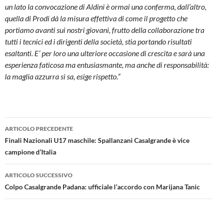
un lato la convocazione di Aldini è ormai una conferma, dall’altro,
quella di Prodi dà la misura effettiva di come il progetto che
portiamo avanti sui nostri giovani, frutto della collaborazione tra
tutti i tecnici ed i dirigenti della società, stia portando risultati
esaltanti. E’ per loro una ulteriore occasione di crescita e sarà una
esperienza faticosa ma entusiasmante, ma anche di responsabilità:
la maglia azzurra si sa, esige rispetto.”
Navigazione
ARTICOLO PRECEDENTE
articolo
Finali Nazionali U17 maschile: Spallanzani Casalgrande è vice
campione d’Italia
ARTICOLO SUCCESSIVO
Colpo Casalgrande Padana: ufficiale l’accordo con Marijana Tanic