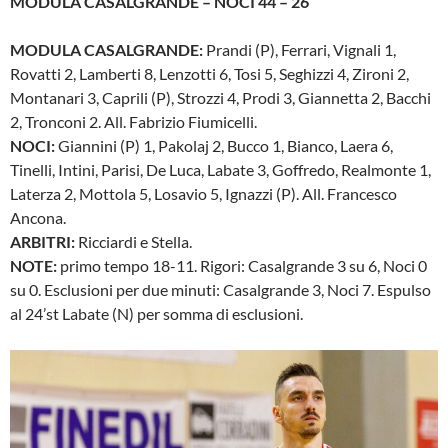
MODULA CASALGRANDE – NOCI 44 – 26
MODULA CASALGRANDE:
Prandi (P), Ferrari, Vignali 1,
Rovatti 2, Lamberti 8, Lenzotti 6, Tosi 5, Seghizzi 4, Zironi 2,
Montanari 3, Caprili (P), Strozzi 4, Prodi 3, Giannetta 2, Bacchi
2, Tronconi 2. All. Fabrizio Fiumicelli.
NOCI:
Giannini (P) 1, Pakolaj 2, Bucco 1, Bianco, Laera 6,
Tinelli, Intini, Parisi, De Luca, Labate 3, Goffredo, Realmonte 1,
Laterza 2, Mottola 5, Losavio 5, Ignazzi (P). All. Francesco
Ancona.
ARBITRI:
Ricciardi e Stella.
NOTE:
primo tempo 18-11. Rigori: Casalgrande 3 su 6, Noci 0
su 0. Esclusioni per due minuti: Casalgrande 3, Noci 7. Espulso
al 24’st Labate (N) per somma di esclusioni.