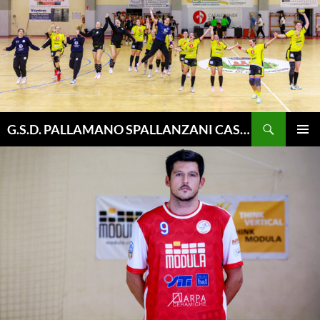
Vai
al
contenuto
Cerca
G.S.D. PALLAMANO SPALLANZANI CASALGRANDE
MENU
PRINCI