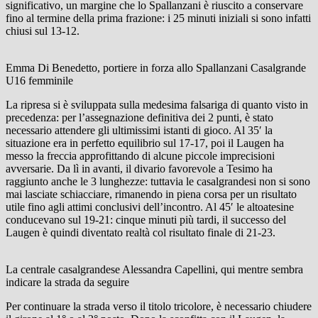
significativo, un margine che lo Spallanzani è riuscito a conservare
fino al termine della prima frazione: i 25 minuti iniziali si sono infatti
chiusi sul 13-12.
Emma Di Benedetto, portiere in forza allo Spallanzani Casalgrande
U16 femminile
La ripresa si è sviluppata sulla medesima falsariga di quanto visto in
precedenza: per l’assegnazione definitiva dei 2 punti, è stato
necessario attendere gli ultimissimi istanti di gioco. Al 35′ la
situazione era in perfetto equilibrio sul 17-17, poi il Laugen ha
messo la freccia approfittando di alcune piccole imprecisioni
avversarie. Da lì in avanti, il divario favorevole a Tesimo ha
raggiunto anche le 3 lunghezze: tuttavia le casalgrandesi non si sono
mai lasciate schiacciare, rimanendo in piena corsa per un risultato
utile fino agli attimi conclusivi dell’incontro. Al 45′ le altoatesine
conducevano sul 19-21: cinque minuti più tardi, il successo del
Laugen è quindi diventato realtà col risultato finale di 21-23.
La centrale casalgrandese Alessandra Capellini, qui mentre sembra
indicare la strada da seguire
Per continuare la strada verso il titolo tricolore, è necessario chiudere