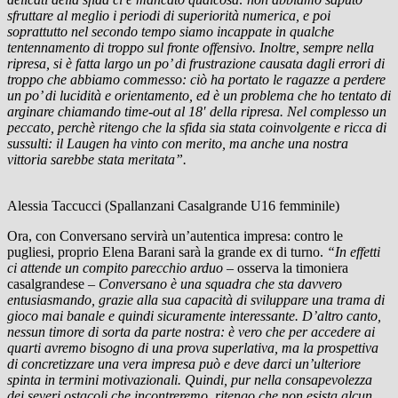
sfruttare al meglio i periodi di superiorità numerica, e poi
soprattutto nel secondo tempo siamo incappate in qualche
tentennamento di troppo sul fronte offensivo. Inoltre, sempre nella
ripresa, si è fatta largo un po’ di frustrazione causata dagli errori di
troppo che abbiamo commesso: ciò ha portato le ragazze a perdere
un po’ di lucidità e orientamento, ed è un problema che ho tentato di
arginare chiamando time-out al 18′ della ripresa. Nel complesso un
peccato, perchè ritengo che la sfida sia stata coinvolgente e ricca di
sussulti: il Laugen ha vinto con merito, ma anche una nostra
vittoria sarebbe stata meritata”.
Alessia Taccucci (Spallanzani Casalgrande U16 femminile)
Ora, con Conversano servirà un’autentica impresa: contro le
pugliesi, proprio Elena Barani sarà la grande ex di turno.
“In effetti
ci attende un compito parecchio arduo –
osserva la timoniera
casalgrandese –
Conversano è una squadra che sta davvero
entusiasmando, grazie alla sua capacità di sviluppare una trama di
gioco mai banale e quindi sicuramente interessante. D’altro canto,
nessun timore di sorta da parte nostra: è vero che per accedere ai
quarti avremo bisogno di una prova superlativa, ma la prospettiva
di concretizzare una vera impresa può e deve darci un’ulteriore
spinta in termini motivazionali. Quindi, pur nella consapevolezza
dei severi ostacoli che incontreremo, ritengo che non esista alcun