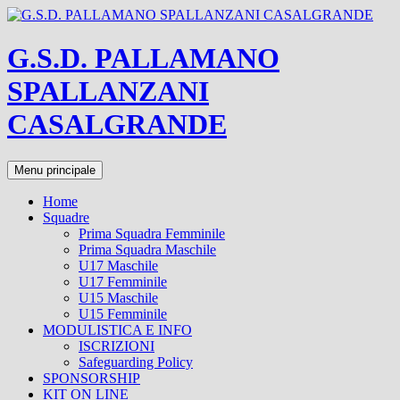
Vai
al
contenuto
G.S.D. PALLAMANO
SPALLANZANI
CASALGRANDE
Cerca
Menu principale
Home
Squadre
Prima Squadra Femminile
Prima Squadra Maschile
U17 Maschile
U17 Femminile
U15 Maschile
U15 Femminile
MODULISTICA E INFO
ISCRIZIONI
Safeguarding Policy
SPONSORSHIP
KIT ON LINE