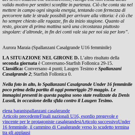
valido motivo per sentirci sconfitte in partenza. Ciò che conta sta nel
mettere in campo ogni singola energia, tentando con fermezza di
percorrere tutte le strade possibili per arrivare alla vittoria: è ciò che
ho sempre chiesto alle ragazze, fin da inizio stagione. Quanto al
resto, giocare di prima mattina sarà una circostanza piuttosto
singolare: d’altronde, in fin dei conti vale sia per noi sia per loro”.
Aurora Maraia (Spallanzani Casalgrande U16 femminile)
LA SITUAZIONE NEL GIRONE D.
L’altro risultato della
seconda giornata
è Conversano-Starfish Follonica 29-15.
Classifica:
Conversano 4 punti; Laugen Tesimo e
Spallanzani
Casalgrande 2
; Starfish Follonica 0.
Nella foto in alto, lo Spallanzani Casalgrande Under 16 femminile
poco prima della partita di oggi pomeriggio 29 maggio. Le
immagini presenti in questa pagina sono state realizzate da Denis
Lusoli, in occasione della sfida contro il Laugen Tesimo.
elena barani
spallanzani casalgrande
Navigazione
Articolo precedente
Finali nazionali U16, esordio pregevole e
vincente per le protagoniste casalgrandesi
Articolo successivo
Under
articolo
16 femminile, il cammino di Casalgrande verso lo scudetto termina
tra gli applausi