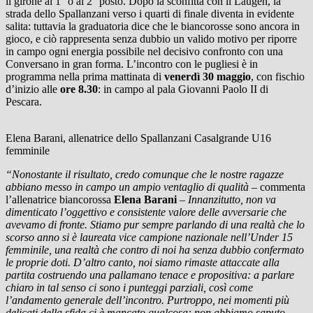
il girone al 1° o al 2° posto. Dopo la sconfitta con il Laugen, la
strada dello Spallanzani verso i quarti di finale diventa in evidente
salita: tuttavia la graduatoria dice che le biancorosse sono ancora in
gioco, e ciò rappresenta senza dubbio un valido motivo per riporre
in campo ogni energia possibile nel decisivo confronto con una
Conversano in gran forma. L’incontro con le pugliesi è in
programma nella prima mattinata di
venerdì 30 maggio
, con fischio
d’inizio alle
ore 8.30
: in campo al pala Giovanni Paolo II di
Pescara.
Elena Barani, allenatrice dello Spallanzani Casalgrande U16
femminile
“Nonostante il risultato, credo comunque che le nostre ragazze
abbiano messo in campo un ampio ventaglio di qualità –
commenta
l’allenatrice biancorossa
Elena Barani
–
Innanzitutto, non va
dimenticato l’oggettivo e consistente valore delle avversarie che
avevamo di fronte. Stiamo pur sempre parlando di una realtà che lo
scorso anno si è laureata vice campione nazionale nell’Under 15
femminile, una realtà che contro di noi ha senza dubbio confermato
le proprie doti. D’altro canto, noi siamo rimaste attaccate alla
partita costruendo una pallamano tenace e propositiva: a parlare
chiaro in tal senso ci sono i punteggi parziali, così come
l’andamento generale dell’incontro. Purtroppo, nei momenti più
delicati della sfida ci è mancato qualcosa: non abbiamo saputo