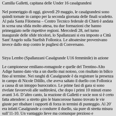
Camilla Galletti, capitana delle Under 16 casalgrandesi
Nel pomeriggio di oggi, giovedì 29 maggio, le casalgrandesi sono
quindi tornate in campo per la seconda giornata delle finali scudetto.
Al pala Santa Filomena – Centro Tecnico federale di Chieti è andata
in scena una sfida molto attesa, tra due formazioni che hanno
primeggiato nelle rispettive regioni. Mercoledì 28, nel turno
inaugurale delle sfide tricolori, lo Spallanzani si era imposto a Città
Sant’Angelo sulla Starfish Follonica. Le altoatesine provenivano
invece dallo stop contro le pugliesi di Conversano.
Sirya Lembo (Spallanzani Casalgrande U16 femminile) in azione
Le campionesse emiliano-romagnole e quelle del Trentino-Alto
Adige hanno dato vita a un duello mai noioso, con risultato in bilico
fino al termine. Nei ranghi di Casalgrande è da registrare la presenza
in campo di Nicole Dilillo, che aveva saltato il duello con Follonica
a causa di un intoppo burocratico. Le prime fasi di gara si sono
rivelate favorevoli alle sudtirolesi, che dopo i primi 10 minuti erano
avanti 3-6. D’altro canto, la reazione di Galletti e socie non si è certo
fatta attendere: a stretto giro le biancorosse hanno trovato le vie
giuste per ribaltare i rapporti di forza in termini di punteggio. Al 20′
era infatti Casalgrande a condurre il duello, sia pure di stretta misura
sull’11-10. Un vantaggio lieve ma comunque prezioso e