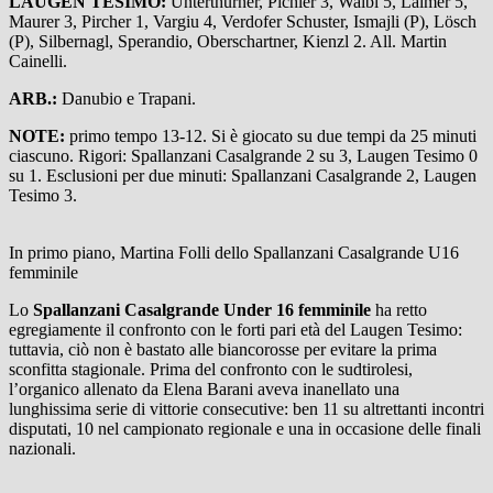
LAUGEN TESIMO:
Unterthurner, Pichler 3, Waibl 5, Laimer 5,
Maurer 3, Pircher 1, Vargiu 4, Verdofer Schuster, Ismajli (P), Lösch
(P), Silbernagl, Sperandio, Oberschartner, Kienzl 2. All. Martin
Cainelli.
ARB.:
Danubio e Trapani.
NOTE:
primo tempo 13-12. Si è giocato su due tempi da 25 minuti
ciascuno. Rigori: Spallanzani Casalgrande 2 su 3, Laugen Tesimo 0
su 1. Esclusioni per due minuti: Spallanzani Casalgrande 2, Laugen
Tesimo 3.
In primo piano, Martina Folli dello Spallanzani Casalgrande U16
femminile
Lo
Spallanzani Casalgrande Under 16 femminile
ha retto
egregiamente il confronto con le forti pari età del Laugen Tesimo:
tuttavia, ciò non è bastato alle biancorosse per evitare la prima
sconfitta stagionale. Prima del confronto con le sudtirolesi,
l’organico allenato da Elena Barani aveva inanellato una
lunghissima serie di vittorie consecutive: ben 11 su altrettanti incontri
disputati, 10 nel campionato regionale e una in occasione delle finali
nazionali.