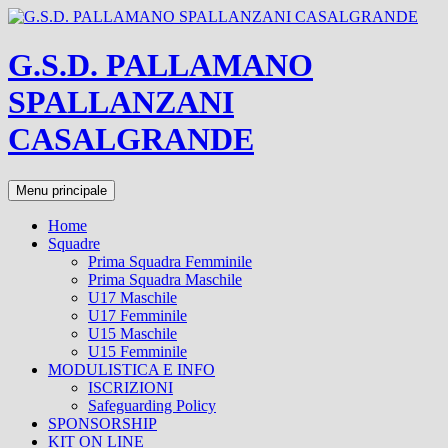
Vai
al
contenuto
G.S.D. PALLAMANO
SPALLANZANI
CASALGRANDE
Cerca
Menu principale
Home
Squadre
Prima Squadra Femminile
Prima Squadra Maschile
U17 Maschile
U17 Femminile
U15 Maschile
U15 Femminile
MODULISTICA E INFO
ISCRIZIONI
Safeguarding Policy
SPONSORSHIP
KIT ON LINE