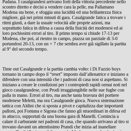
Padana. I casalgrandesi arrivano forti della vittoria precedente nello
scontro diretto e decisi a vendere cara la pelle, ma Pallamano
Modena sta bene, e sfoggia una lucidità ed una brillantezza fisica
migliore, già nei primi minuti di gara. Casalgrande fatica a trovare i
ritmi giusti, a dare la usuale velocità alle proprie azioni, ma
soprattutto fatica in difesa a causa della fisicità dei modenesi ed ai
loro pochissimi errori al tiro. Il primo tempo si chiude 17-13 per
Modena, che poi, al rientro in campo, piazza un parziale di 3-0
portandosi 20-13, con un + 7 che sembra aver già sigillato la partita
al 9° del secondo tempo.
Time out Casalgrande e la partita cambia volto: i Di Fazzio boys
tornano in campo dopo il “reset” imposto dall’allenatrice e iniziano a
difendere con una intensità che i padroni di casa non si aspettano. Si
iniziano a creare le condizioni per i contropiedi rapidi ormai noti nel
gioco casalgrandese, con Prodi irraggiungibile nelle sue fughe con
palla in mano. Errori al tiro, ma anche tanta bravura del portiere
modenese Meletti, ma ora Casalgrande gioca. Nuova sistemazione
tattica con Aldini che si sposta a pivot e capitalizza due importanti
palloni, poi Fontana e Sigona che fanno gli straordinari in difesa ed
in attacco, supportati da una buona gara di Manelli. Comincia a
calare il carburante nei padroni di casa, che quando arrivano al tiro si
trovano davanti un attentissimo Prandi che inizia ad inanellare