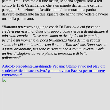
parate. Tra il 15esimo e il fine match, Modena segnerà solo 4 reti
contro le 11 di Casalgrande, che a un minuto dal termine centra il
pareggio. Situazione in classifica quindi immutata, ma partita
davvero elettrizzante tra due squadre che hanno fatto vedere davvero
una bella pallamano.
“
Rimonta pazzesca-
aggiunge coach Di Fazzio
– a cui forse non
credeva più nessuno. Questo gruppo a volte riesce a destabilizzare il
mio stato emotivo. Dove non siamo arrivati più con le gambe,
perchè è un momento di poca brillantezza fisica dei miei ragazzi,
siamo riusciti con la testa e con il cuore. Tutti insieme. Sono riusciti
a farmi arrabbiare, ma sono riusciti anche a commuovermi. Sarà
un fine di stagione davvero pieno di emozioni e di bella
pallamano”.
Navigazione
Articolo precedente
Casalgrande Padana: Ottimo avvio nel play off
scudetto
Articolo successivo
Agaptour: verso Faenza per mantenere
articolo
l’imbattibilità