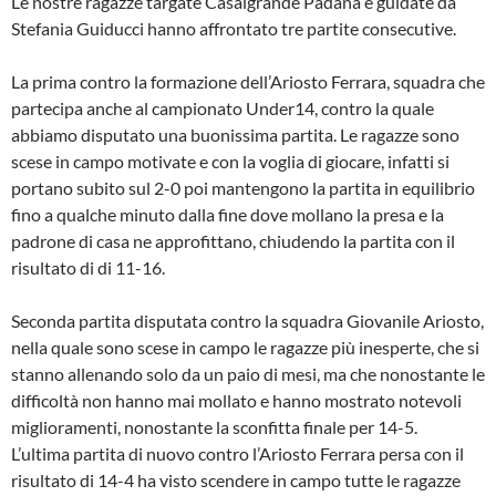
Le nostre ragazze targate Casalgrande Padana e guidate da
Stefania Guiducci hanno affrontato tre partite consecutive.
La prima contro la formazione dell’Ariosto Ferrara, squadra che
partecipa anche al campionato Under14, contro la quale
abbiamo disputato una buonissima partita. Le ragazze sono
scese in campo motivate e con la voglia di giocare, infatti si
portano subito sul 2-0 poi mantengono la partita in equilibrio
fino a qualche minuto dalla fine dove mollano la presa e la
padrone di casa ne approfittano, chiudendo la partita con il
risultato di di 11-16.
Seconda partita disputata contro la squadra Giovanile Ariosto,
nella quale sono scese in campo le ragazze più inesperte, che si
stanno allenando solo da un paio di mesi, ma che nonostante le
difficoltà non hanno mai mollato e hanno mostrato notevoli
miglioramenti, nonostante la sconfitta finale per 14-5.
L’ultima partita di nuovo contro l’Ariosto Ferrara persa con il
risultato di 14-4 ha visto scendere in campo tutte le ragazze