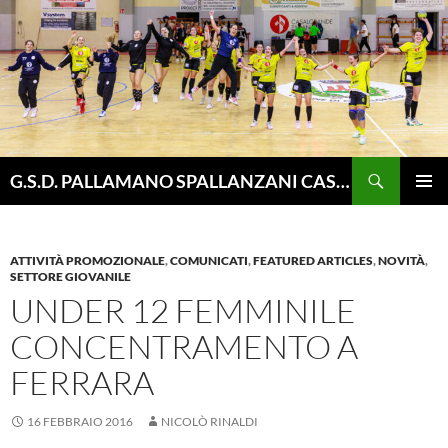
Vai
al
contenuto
Cerca
G.S.D. PALLAMANO SPALLANZANI CASALGRANDE
MENU
PRINCI
ATTIVITÀ PROMOZIONALE
,
COMUNICATI
,
FEATURED ARTICLES
,
NOVITÀ
,
SETTORE GIOVANILE
UNDER 12 FEMMINILE
CONCENTRAMENTO A
FERRARA
16 FEBBRAIO 2016
NICOLÒ RINALDI