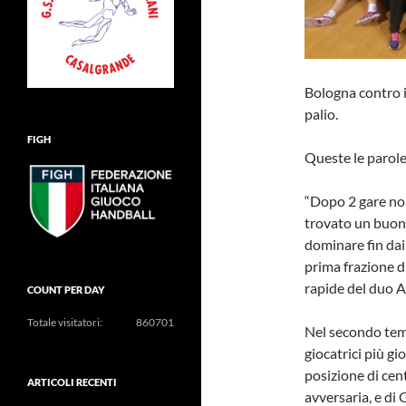
Bologna contro i
palio.
FIGH
Queste le parole
“Dopo 2 gare non
trovato un buon 
dominare fin dai
prima frazione di
rapide del duo A
COUNT PER DAY
Totale visitatori:
860701
Nel secondo tem
giocatrici più gi
posizione di cen
ARTICOLI RECENTI
avversaria, e di