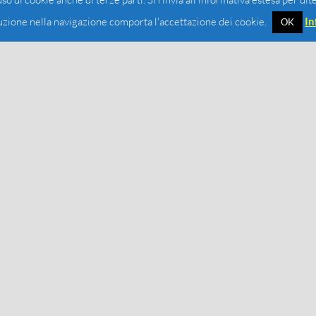
zione nella navigazione comporta l'accettazione dei cookie.
In
OK