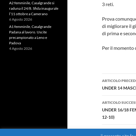
A2 femminile, Casalgrande si
3 reti.
raduna il 24/8. Sfida inaugurale
l’11 ottobre a Camerano
Prova comunque p
6 Agosto 2026
di migliorare il 
A1 femminile, Casalgrande
Padana al lavoro. Uscite
di prima e secon
precampionato a Leno e
Padova
Per il momento c
4 Agosto 2026
Navigazi
ARTICOLO PRECED
articolo
UNDER 14 MASCH
ARTICOLO SUCCES
UNDER 16/18 FEM
12-10)
Il presente sito fa