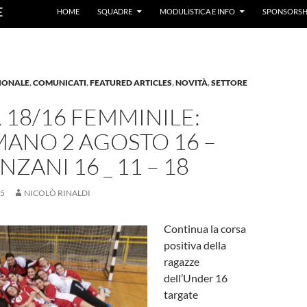
E
HOME
SQUADRE
MODULISTICA E INFO
SPONSORSH
IONALE
,
COMUNICATI
,
FEATURED ARTICLES
,
NOVITÀ
,
SETTORE
18/16 FEMMINILE:
ANO 2 AGOSTO 16 –
NZANI 16 _ 11 – 18
15
NICOLÒ RINALDI
Continua la corsa
positiva della
ragazze
dell’Under 16
targate