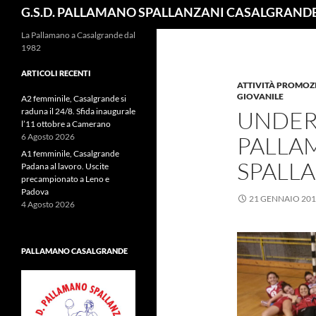
Cerca
G.S.D. PALLAMANO SPALLANZANI CASALGRAND
La Pallamano a Casalgrande dal
1982
ARTICOLI RECENTI
ATTIVITÀ PROMOZ
GIOVANILE
A2 femminile, Casalgrande si
raduna il 24/8. Sfida inaugurale
UNDER 
l’11 ottobre a Camerano
6 Agosto 2026
PALLAM
A1 femminile, Casalgrande
SPALLA
Padana al lavoro. Uscite
precampionato a Leno e
Padova
21 GENNAIO 20
4 Agosto 2026
PALLAMANO CASALGRANDE