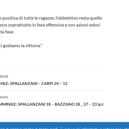
ositiva di tutte le ragazze, l’obbiettivo resta quello
gioco soprattutto in fase offensiva e con azioni veloci
da fase.
i godiamo la vittoria.”
one
ENTE
ILE: SPALLANZANI – CARPI 24 – 12
SIVO
MINILE: SPALLANZANI 18 – BAZZANO 18 _ 27 – 23 (p.t
 uso di cookie anche di terze parti. Si rinvia all'informativa estesa per ult