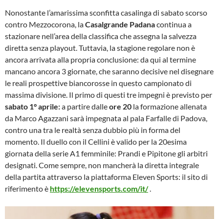
Nonostante l’amarissima sconfitta casalinga di sabato scorso
contro Mezzocorona, la
Casalgrande Padana
continua a
stazionare nell’area della classifica che assegna la salvezza
diretta senza playout. Tuttavia, la stagione regolare non è
ancora arrivata alla propria conclusione: da qui al termine
mancano ancora 3 giornate, che saranno decisive nel disegnare
le reali prospettive biancorosse in questo campionato di
massima divisione. Il primo di questi tre impegni è previsto per
sabato 1° aprile:
a partire dalle
ore 20
la formazione allenata
da Marco Agazzani sarà impegnata al pala Farfalle di Padova,
contro una tra le realtà senza dubbio più in forma del
momento. Il duello con il Cellini è valido per la 20esima
giornata della serie A1 femminile: Prandi e Pipitone gli arbitri
designati. Come sempre, non mancherà la diretta integrale
della partita attraverso la piattaforma Eleven Sports: il sito di
riferimento è
https://elevensports.com/it/
.