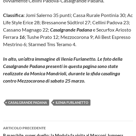
ovviamente Cellini Padova-Casalgrande Padana.
Classifica:
Jomi Salerno 35 punti; Cassa Rurale Pontinia 30; Ac
Life Style Erice 28; Bressanone Südtirol 27; Cellini Padova 23;
Cassano Magnago 22;
Casalgrande Padana
e Securfox Ariosto
Ferrara
16
; Tushe Prato 12; Mezzocorona 9; Alì Best Espresso
Mestrino 6; Starmed Tms Teramo 4.
In alto, un’altra immagine di Ilenia Furlanetto. Le foto della
Casalgrande Padana presenti in questa pagina sono state
realizzate da Monica Mandrioli, durante la sfida casalinga
contro Mezzocorona di sabato 25 marzo.
CASALGRANDE PADANA
ILENIA FURLANETTO
Navigazione
ARTICOLO PRECEDENTE
B maschile, super duello: la Modula fa visita al Marconi Jumpers