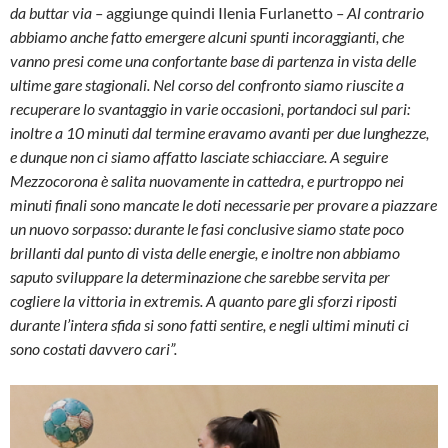
da buttar via –
aggiunge quindi Ilenia Furlanetto
– Al contrario
abbiamo anche fatto emergere alcuni spunti incoraggianti, che
vanno presi come una confortante base di partenza in vista delle
ultime gare stagionali. Nel corso del confronto siamo riuscite a
recuperare lo svantaggio in varie occasioni, portandoci sul pari:
inoltre a 10 minuti dal termine eravamo avanti per due lunghezze,
e dunque non ci siamo affatto lasciate schiacciare. A seguire
Mezzocorona è salita nuovamente in cattedra, e purtroppo nei
minuti finali sono mancate le doti necessarie per provare a piazzare
un nuovo sorpasso: durante le fasi conclusive siamo state poco
brillanti dal punto di vista delle energie, e inoltre non abbiamo
saputo sviluppare la determinazione che sarebbe servita per
cogliere la vittoria in extremis. A quanto pare gli sforzi riposti
durante l’intera sfida si sono fatti sentire, e negli ultimi minuti ci
sono costati davvero cari”.