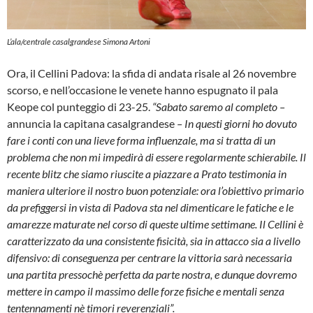
L’ala/centrale casalgrandese Simona Artoni
Ora, il Cellini Padova: la sfida di andata risale al 26 novembre
scorso, e nell’occasione le venete hanno espugnato il pala
Keope col punteggio di 23-25.
“Sabato saremo al completo –
annuncia la capitana casalgrandese
– In questi giorni ho dovuto
fare i conti con una lieve forma influenzale, ma si tratta di un
problema che non mi impedirà di essere regolarmente schierabile. Il
recente blitz che siamo riuscite a piazzare a Prato testimonia in
maniera ulteriore il nostro buon potenziale: ora l’obiettivo primario
da prefiggersi in vista di Padova sta nel dimenticare le fatiche e le
amarezze maturate nel corso di queste ultime settimane. Il Cellini è
caratterizzato da una consistente fisicità, sia in attacco sia a livello
difensivo: di conseguenza per centrare la vittoria sarà necessaria
una partita pressochè perfetta da parte nostra, e dunque dovremo
mettere in campo il massimo delle forze fisiche e mentali senza
tentennamenti nè timori reverenziali”.