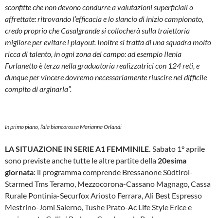
sconfitte che non devono condurre a valutazioni superficiali o
affrettate: ritrovando l’efficacia e lo slancio di inizio campionato,
credo proprio che Casalgrande si collocherà sulla traiettoria
migliore per evitare i playout. Inoltre si tratta di una squadra molto
ricca di talento, in ogni zona del campo: ad esempio Ilenia
Furlanetto è terza nella graduatoria realizzatrici con 124 reti, e
dunque per vincere dovremo necessariamente riuscire nel difficile
compito di arginarla”.
In primo piano, l’ala biancorossa Marianna Orlandi
LA SITUAZIONE IN SERIE A1 FEMMINILE.
Sabato 1° aprile
sono previste anche tutte le altre partite della
20esima
giornata
: il programma comprende Bressanone Südtirol-
Starmed Tms Teramo, Mezzocorona-Cassano Magnago, Cassa
Rurale Pontinia-Securfox Ariosto Ferrara, Alì Best Espresso
Mestrino-Jomi Salerno, Tushe Prato-Ac Life Style Erice e