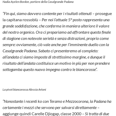
Nadia Ayelen Bordon, portiere della Casalgrande Padana
“Fin qui, siamo davvero contente per i risultati ottenuti –
prosegue
la capitana rossoblù
– Per noi l’attuale 5° posto rappresenta una
grande soddisfazione, che conferma in maniera ulteriore il valore
del nostro organico. Ora ci prepariamo ad affrontare questo finale
di stagione con notevole serietà e senza distrazioni, proprio come
sempre: ovviamente, ciò vale anche per l’imminente duello con la
Casalgrande Padana. Sabato ci presenteremo al completo:
all’andata ci siamo imposte di strettissimo margine, e dunque il
risultato dell’andata costituisce un motivo in più per non prendere
sottogamba questo nuovo impegno contro le biancorosse”.
La pivot biancorossa Alessia Artoni
“Nonostante i recenti ko con Teramo e Mezzocorona, la Padana ha
certamente i mezzi che servono per salvarsi direttamente –
aggiunge quindi Carelle Djiogap, classe 2000
– Si tratta di due