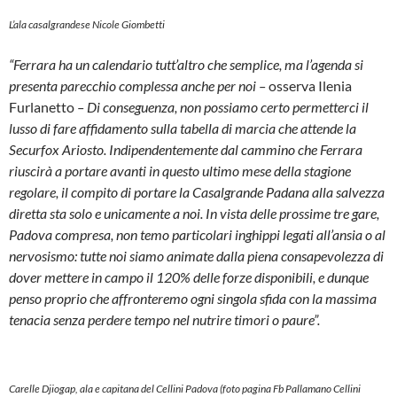
L’ala casalgrandese Nicole Giombetti
“Ferrara ha un calendario tutt’altro che semplice, ma l’agenda si
presenta parecchio complessa anche per noi –
osserva Ilenia
Furlanetto
– Di conseguenza, non possiamo certo permetterci il
lusso di fare affidamento sulla tabella di marcia che attende la
Securfox Ariosto. Indipendentemente dal cammino che Ferrara
riuscirà a portare avanti in questo ultimo mese della stagione
regolare, il compito di portare la Casalgrande Padana alla salvezza
diretta sta solo e unicamente a noi. In vista delle prossime tre gare,
Padova compresa, non temo particolari inghippi legati all’ansia o al
nervosismo: tutte noi siamo animate dalla piena consapevolezza di
dover mettere in campo il 120% delle forze disponibili, e dunque
penso proprio che affronteremo ogni singola sfida con la massima
tenacia senza perdere tempo nel nutrire timori o paure”.
Carelle Djiogap, ala e capitana del Cellini Padova
(foto pagina Fb Pallamano Cellini