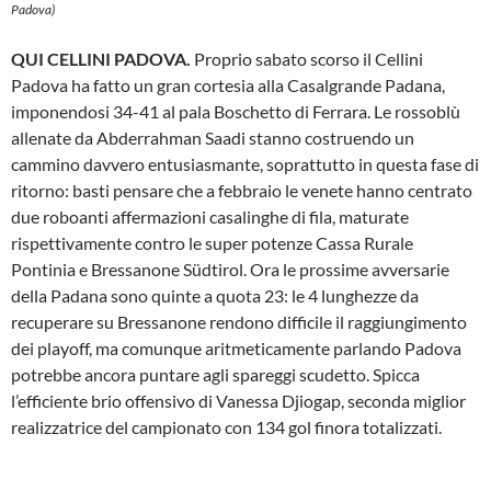
Padova)
QUI CELLINI PADOVA.
Proprio sabato scorso il Cellini
Padova ha fatto un gran cortesia alla Casalgrande Padana,
imponendosi 34-41 al pala Boschetto di Ferrara. Le rossoblù
allenate da Abderrahman Saadi stanno costruendo un
cammino davvero entusiasmante, soprattutto in questa fase di
ritorno: basti pensare che a febbraio le venete hanno centrato
due roboanti affermazioni casalinghe di fila, maturate
rispettivamente contro le super potenze Cassa Rurale
Pontinia e Bressanone Südtirol. Ora le prossime avversarie
della Padana sono quinte a quota 23: le 4 lunghezze da
recuperare su Bressanone rendono difficile il raggiungimento
dei playoff, ma comunque aritmeticamente parlando Padova
potrebbe ancora puntare agli spareggi scudetto. Spicca
l’efficiente brio offensivo di Vanessa Djiogap, seconda miglior
realizzatrice del campionato con 134 gol finora totalizzati.