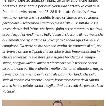
Ilenia Furlanetto
analizza innanzitutto le ragioni che hanno
portato al bruciante e per certi versi inaspettato ko contro la
Pallamano Mezzocorona: 25-28 il risultato finale.
“A dire la
verità, non penso che la sconfitta tragga origine da una ragione in
particolare –
sottolinea il terzino classe ’88
– Il risultato nasce
invece da svariati fattori che hanno finito per sommarsi: si tratta di
aspetti legati al rendimento individuale di ciascuna di noi, ma anche
di elementi che riguardano la prova fornita dalla squadra nel suo
complesso. Da parte nostra sarebbe servito sicuramente di più, per
arrivare a ottenere 2 punti che sarebbero stati importantissimi in
chiave salvezza: inutile stare qui a negare l’evidenza. Al tempo
stesso, congratulazioni anche a Mezzocorona: le trentine hanno
disputato una partita ordinata e molto attenta, sfruttando al meglio
il prezioso inserimento della centrale Emma Girlanda che nella
sfida di andata era assente. Inoltre, le nostre avversarie di sabato
scorso hanno potuto contare sugli ottimi interventi del portiere Niki
Ratsika”.