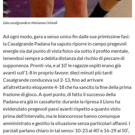
L’ala casalgrandese Marianna Orlandi
Ad ogni modo, gara a senso unico fin dalle sue primissime fasi:
la Casalgrande Padana ha saputo riporre in campo pregevoli
energie sia dal punto di vista fisico sia sotto il profilo mentale,
tenendosi sempre a debita distanza dal rischio di peccare di
supponenza. Pronti-via, e al 10′ le ragazze ospiti erano già
avanti sull’1-8 in proprio favore: dieci minuti più tardi
Casalgrande conduceva sul 2-13, fino ad arrivare
all’altrettanto eloquente 4-18 che ha sancito la fine della prima
frazione di gioco. A quel punto, di fatto il successo della
Padana era già in cassaforte: durante la ripresa il Lions ha
evidenziato pregevoli passi avanti rispetto a quanto visto
prima dell’intervallo, ma le biancorosse hanno comunque
amministrato e gestito la situazione senza particolari affanni. I
parziali parlano chiaro in tal senso: 10-23 al 40′ e 16-29 al 50′,