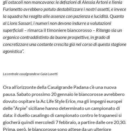
gli ostacoli non mancavano: le defezioni di Alessia Artoni e Ilenia
Furlanetto avrebbero potuto destabilizzare i nostri assetti, e invece
la squadra ha reagito alle assenze con pazienza e lucidità. Quanto
al Lions Sassari, i numeri non devono indurre a valutazioni
superficiali –
rimarca il timoniere biancorosso
– Ritengo sia un
organico contraddistinto da buone prospettive, in grado di
concretizzare una costante crescita già nel corso di questa stagione
agonistica”.
La centrale casalgrandese Gaia Lusetti
Ora all’orizzonte della Casalgrande Padana c’è una nuova
pausa. Sabato prossimo 20 gennaio le biancorosse avrebbero
dovuto ospitare la Ac Life Style Erice, ma gli impegni europei
delle “Arpie” siciliane hanno determinato un campionato di
data: il duello casalingo di campionato contro le trapanesi si
giocherà quindi mercoledì 7 febbraio, a partire dalle ore 20,30.
Prima, però, le biancorosse sono attese da un ulteriore