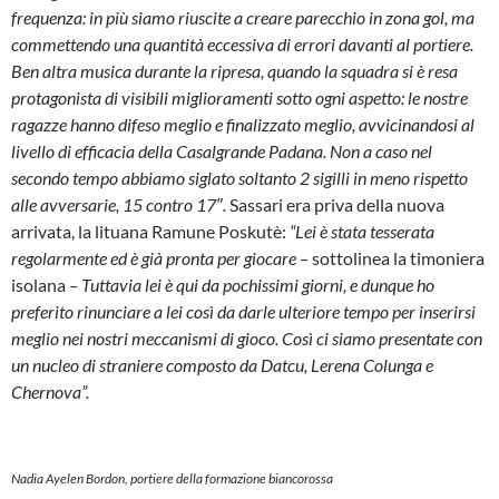
frequenza: in più siamo riuscite a creare parecchio in zona gol, ma
commettendo una quantità eccessiva di errori davanti al portiere.
Ben altra musica durante la ripresa, quando la squadra si è resa
protagonista di visibili miglioramenti sotto ogni aspetto: le nostre
ragazze hanno difeso meglio e finalizzato meglio, avvicinandosi al
livello di efficacia della Casalgrande Padana. Non a caso nel
secondo tempo abbiamo siglato soltanto 2 sigilli in meno rispetto
alle avversarie, 15 contro 17″.
Sassari era priva della nuova
arrivata, la lituana Ramune Poskutè:
“Lei è stata tesserata
regolarmente ed è già pronta per giocare –
sottolinea la timoniera
isolana
– Tuttavia lei è qui da pochissimi giorni, e dunque ho
preferito rinunciare a lei così da darle ulteriore tempo per inserirsi
meglio nei nostri meccanismi di gioco. Così ci siamo presentate con
un nucleo di straniere composto da Datcu, Lerena Colunga e
Chernova”.
Nadia Ayelen Bordon, portiere della formazione biancorossa