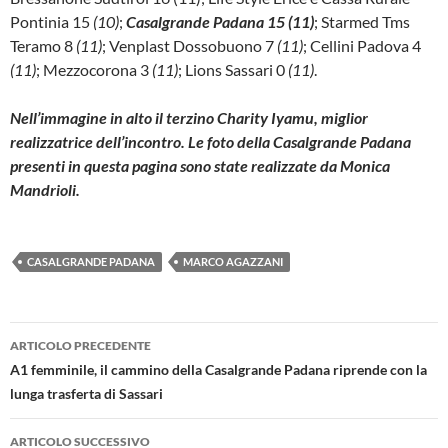
Pontinia 15
(10)
;
Casalgrande Padana 15 (11)
; Starmed Tms
Teramo 8
(11)
; Venplast Dossobuono 7
(11)
; Cellini Padova 4
(11)
; Mezzocorona 3
(11)
; Lions Sassari 0
(11)
.
Nell’immagine in alto il terzino Charity Iyamu, miglior
realizzatrice dell’incontro. Le foto della Casalgrande Padana
presenti in questa pagina sono state realizzate da Monica
Mandrioli.
CASALGRANDE PADANA
MARCO AGAZZANI
Navigazione
ARTICOLO PRECEDENTE
articolo
A1 femminile, il cammino della Casalgrande Padana riprende con la
lunga trasferta di Sassari
ARTICOLO SUCCESSIVO