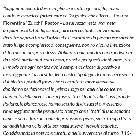
“Sappiamo bene di dover migliorare sotto ogni profilo, ma io
continuo a credere fortemente nell’organico che alleno –
rimarca
Florentina “Zucchi” Pastor
– La salvezza resta una meta
ampiamente fattibile, da inseguire con costante convinzione.
Peraltro sapevo fin dall’inizio che il cammino da percorrere sarebbe
stato lungo e complesso: di conseguenza, non ho alcuna intenzione
di fermarmi proprio adesso. Abbiamo una squadra contraddistinta
da un’età media piuttosto bassa, e anche per questo dobbiamo fare
in modo che ogni partita abbia sempre qualcosa di positivo e
incoraggiante. La coralità della nostra tipologia di manovra è senza
dubbio tra i punti di forza che ci caratterizzano: viceversa,
dobbiamo perfezionarci in primo luogo per quel che concerne
l’aumento della precisione in fase di tiro. Quanto alla Casalgrande
Padana, le biancorosse hanno saputo distinguersi pur essendo
rimaneggiate: anche per questo ritengo che si tratti di una squadra
capace di recitare un ruolo di primissimo piano, sia in Coppa Italia
sia addirittura nella lotta per raggiungere i playoff scudetto.
Considerando la notevole caratura delle avversarie di turno, il 15-