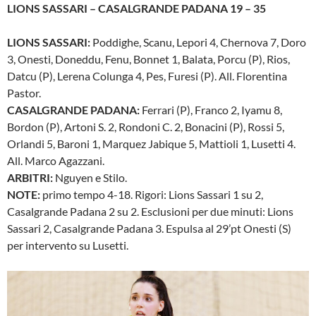
LIONS SASSARI – CASALGRANDE PADANA 19 – 35
LIONS SASSARI:
Poddighe, Scanu, Lepori 4, Chernova 7, Doro
3, Onesti, Doneddu, Fenu, Bonnet 1, Balata, Porcu (P), Rios,
Datcu (P), Lerena Colunga 4, Pes, Furesi (P). All. Florentina
Pastor.
CASALGRANDE PADANA:
Ferrari (P), Franco 2, Iyamu 8,
Bordon (P), Artoni S. 2, Rondoni C. 2, Bonacini (P), Rossi 5,
Orlandi 5, Baroni 1, Marquez Jabique 5, Mattioli 1, Lusetti 4.
All. Marco Agazzani.
ARBITRI:
Nguyen e Stilo.
NOTE:
primo tempo 4-18. Rigori: Lions Sassari 1 su 2,
Casalgrande Padana 2 su 2. Esclusioni per due minuti: Lions
Sassari 2, Casalgrande Padana 3. Espulsa al 29’pt Onesti (S)
per intervento su Lusetti.