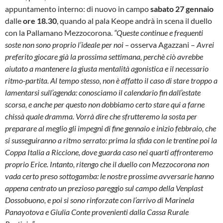
appuntamento interno: di nuovo in campo
sabato 27 gennaio
dalle
ore 18.30
, quando al pala Keope andrà in scena il duello
con la Pallamano Mezzocorona.
“Queste continue e frequenti
soste non sono proprio l’ideale per noi –
osserva Agazzani –
Avrei
preferito giocare già la prossima settimana, perchè ciò avrebbe
aiutato a mantenere la giusta mentalità agonistica e il necessario
ritmo-partita. Al tempo stesso, non è affatto il caso di stare troppo a
lamentarsi sull’agenda: conosciamo il calendario fin dall’estate
scorsa, e anche per questo non dobbiamo certo stare qui a farne
chissà quale dramma. Vorrà dire che sfrutteremo la sosta per
preparare al meglio gli impegni di fine gennaio e inizio febbraio, che
si susseguiranno a ritmo serrato: prima la sfida con le trentine poi la
Coppa Italia a Riccione, dove guarda caso nei quarti affronteremo
proprio Erice. Intanto, ritengo che il duello con Mezzocorona non
vada certo preso sottogamba: le nostre prossime avversarie hanno
appena centrato un prezioso pareggio sul campo della Venplast
Dossobuono, e poi si sono rinforzate con l’arrivo di Marinela
Panayotova e Giulia Conte provenienti dalla Cassa Rurale