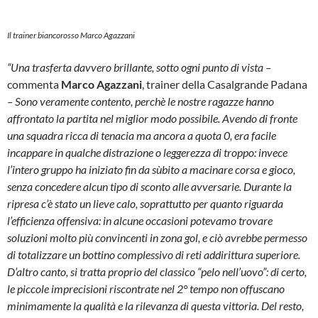
Il trainer biancorosso Marco Agazzani
“Una trasferta davvero brillante, sotto ogni punto di vista –
commenta
Marco Agazzani
, trainer della Casalgrande Padana
– Sono veramente contento, perchè le nostre ragazze hanno
affrontato la partita nel miglior modo possibile. Avendo di fronte
una squadra ricca di tenacia ma ancora a quota 0, era facile
incappare in qualche distrazione o leggerezza di troppo: invece
l’intero gruppo ha iniziato fin da sùbito a macinare corsa e gioco,
senza concedere alcun tipo di sconto alle avversarie. Durante la
ripresa c’è stato un lieve calo, soprattutto per quanto riguarda
l’efficienza offensiva: in alcune occasioni potevamo trovare
soluzioni molto più convincenti in zona gol, e ciò avrebbe permesso
di totalizzare un bottino complessivo di reti addirittura superiore.
D’altro canto, si tratta proprio del classico “pelo nell’uovo”: di certo,
le piccole imprecisioni riscontrate nel 2° tempo non offuscano
minimamente la qualità e la rilevanza di questa vittoria. Del resto,