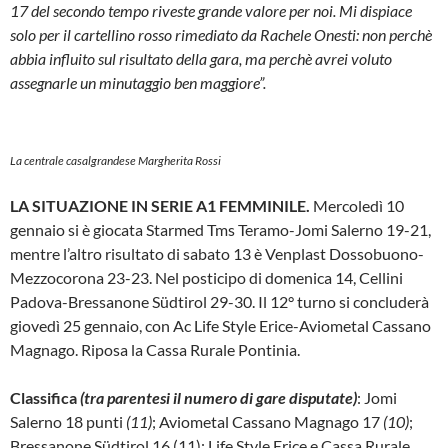
17 del secondo tempo riveste grande valore per noi. Mi dispiace
solo per il cartellino rosso rimediato da Rachele Onesti: non perchè
abbia influito sul risultato della gara, ma perchè avrei voluto
assegnarle un minutaggio ben maggiore”.
La centrale casalgrandese Margherita Rossi
LA SITUAZIONE IN SERIE A1 FEMMINILE.
Mercoledì 10
gennaio si è giocata Starmed Tms Teramo-Jomi Salerno 19-21,
mentre l’altro risultato di sabato 13 è Venplast Dossobuono-
Mezzocorona 23-23. Nel posticipo di domenica 14, Cellini
Padova-Bressanone Südtirol 29-30. Il 12° turno si concluderà
giovedì 25 gennaio, con Ac Life Style Erice-Aviometal Cassano
Magnago. Riposa la Cassa Rurale Pontinia.
Classifica
(tra parentesi il numero di gare disputate)
: Jomi
Salerno 18 punti
(11)
; Aviometal Cassano Magnago 17
(10)
;
Bressanone Südtirol 16 (11); Life Style Erice e Cassa Rurale