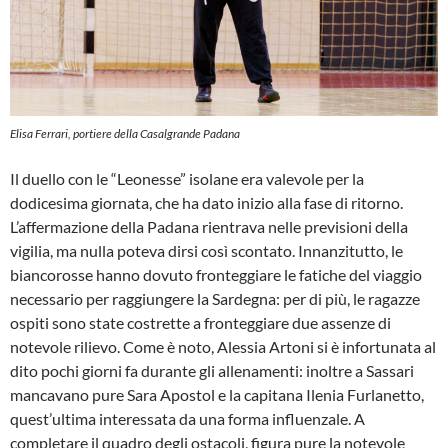
Elisa Ferrari, portiere della Casalgrande Padana
Il duello con le “Leonesse” isolane era valevole per la
dodicesima giornata, che ha dato inizio alla fase di ritorno.
L’affermazione della Padana rientrava nelle previsioni della
vigilia, ma nulla poteva dirsi così scontato. Innanzitutto, le
biancorosse hanno dovuto fronteggiare le fatiche del viaggio
necessario per raggiungere la Sardegna: per di più, le ragazze
ospiti sono state costrette a fronteggiare due assenze di
notevole rilievo. Come è noto, Alessia Artoni si è infortunata al
dito pochi giorni fa durante gli allenamenti: inoltre a Sassari
mancavano pure Sara Apostol e la capitana Ilenia Furlanetto,
quest’ultima interessata da una forma influenzale. A
completare il quadro degli ostacoli, figura pure la notevole