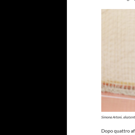
Simona Artoni, ala/cen
Dopo quattro aff