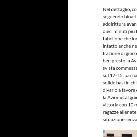
Nel dettaglio, c
seguendo binari d
addirittura avan
dieci minuti più 
tabellone che ind
intatto anche ne
frazione di gioc
ben presto la Av
svista commessa 
sul 17-15, parzi
solide basi in ch
divario a favore
la Aviometal guid
vittoria con 10 m
ragazze allenat
situazione senza