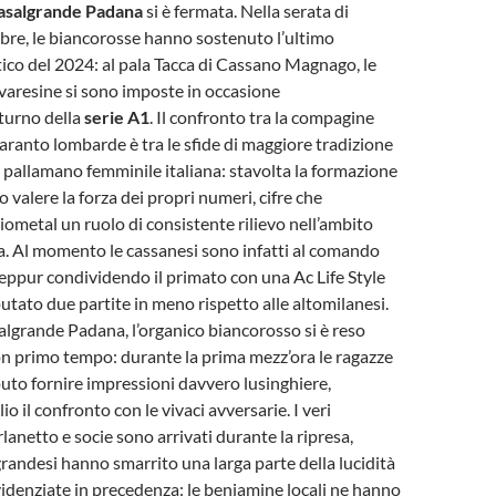
asalgrande Padana
si è fermata. Nella serata di
bre, le biancorosse hanno sostenuto l’ultimo
co del 2024: al pala Tacca di Cassano Magnago, le
varesine si sono imposte in occasione
turno della
serie A1
. Il confronto tra la compagine
aranto lombarde è tra le sfide di maggiore tradizione
a pallamano femminile italiana: stavolta la formazione
o valere la forza dei propri numeri, cifre che
iometal un ruolo di consistente rilievo nell’ambito
fica. Al momento le cassanesi sono infatti al comando
 seppur condividendo il primato con una Ac Life Style
putato due partite in meno rispetto alle altomilanesi.
lgrande Padana, l’organico biancorosso si è reso
n primo tempo: durante la prima mezz’ora le ragazze
uto fornire impressioni davvero lusinghiere,
o il confronto con le vivaci avversarie. I veri
lanetto e socie sono arrivati durante la ripresa,
randesi hanno smarrito una larga parte della lucidità
evidenziate in precedenza: le beniamine locali ne hanno