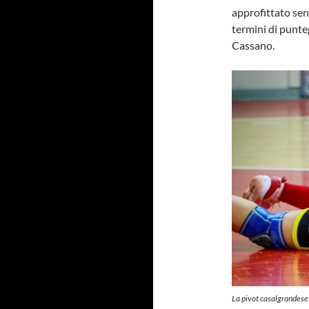
approfittato sen
termini di punte
Cassano.
La pivot casalgrandese