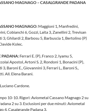
ASSANO MAGNAGO – CASALGRANDE PADANA
CASSANO MAGNAGO:
Maggioni 1, Manfredini,
ni, Cobianchi 6, Gozzi, Laita 3, Zanellini 2, Trevisan
i 3, Ghilardi 2, Barbosu 5, Barbuscia 1, Bertolino (P)
. Davide Kolec.
 PADANA:
Ferrari E. (P), Franco 2, Iyamu 5,
colai Apostol, Artoni S. 2, Rondoni 1, Bonacini (P),
 3, Baroni E., Giovannini 3, Ferrari L., Baroni S.,
i. All. Elena Barani.
 Luciano Cardone.
mpo 10-10. Rigori: Aviometal Cassano Magnago 2 su
adana 2 su 3. Esclusioni per due minuti: Aviometal
o 4, Casalgrande Padana 3.