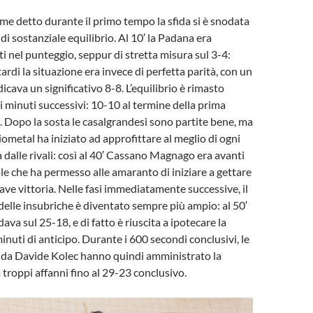
ome detto durante il primo tempo la sfida si è snodata
i sostanziale equilibrio. Al 10′ la Padana era
ti nel punteggio, seppur di stretta misura sul 3-4:
tardi la situazione era invece di perfetta parità, con un
icava un significativo 8-8. L’equilibrio è rimasto
i minuti successivi: 10-10 al termine della prima
o. Dopo la sosta le casalgrandesi sono partite bene, ma
iometal ha iniziato ad approfittare al meglio di ogni
dalle rivali: così al 40′ Cassano Magnago era avanti
ale che ha permesso alle amaranto di iniziare a gettare
iave vittoria. Nelle fasi immediatamente successive, il
 delle insubriche è diventato sempre più ampio: al 50′
ava sul 25-18, e di fatto è riuscita a ipotecare la
inuti di anticipo. Durante i 600 secondi conclusivi, le
e da Davide Kolec hanno quindi amministrato la
 troppi affanni fino al 29-23 conclusivo.