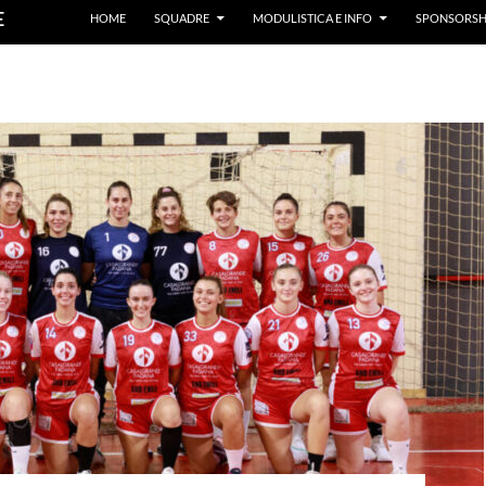
E
HOME
SQUADRE
MODULISTICA E INFO
SPONSORSH