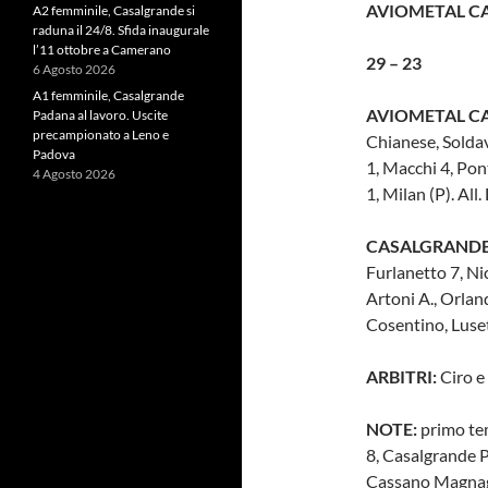
AVIOMETAL C
A2 femminile, Casalgrande si
raduna il 24/8. Sfida inaugurale
l’11 ottobre a Camerano
29 – 23
6 Agosto 2026
A1 femminile, Casalgrande
AVIOMETAL 
Padana al lavoro. Uscite
precampionato a Leno e
Chianese, Soldavi
Padova
1, Macchi 4, Pont
4 Agosto 2026
1, Milan (P). All
CASALGRANDE
Furlanetto 7, Nic
Artoni A., Orlandi
Cosentino, Lusett
ARBITRI:
Ciro e
NOTE:
primo te
8, Casalgrande P
Cassano Magnag