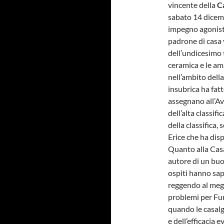
vincente della
C
sabato 14 dicem
impegno agonisti
padrone di casa 
dell’undicesimo 
ceramica e le am
nell’ambito dell
insubrica ha fatt
assegnano all’Av
dell’alta classi
della classifica,
Erice che ha dis
Quanto alla Casa
autore di un buo
ospiti hanno sap
reggendo al megli
problemi per Fur
quando le casalg
e dell’efficacia 