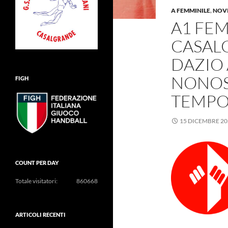
A FEMMINILE
,
NOV
A1 FEM
CASAL
DAZIO
NONOS
FIGH
TEMP
15 DICEMBRE 20
COUNT PER DAY
Totale visitatori:
860668
ARTICOLI RECENTI