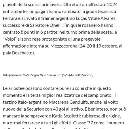
playoff della scorsa primavera. Oltretutto, nell’estate 2024
entrambe le compagini hanno cambiato la guida tecnica: a
Ferrara è arrivato il trainer argentino Lucas Vitale Alvarez,
successore di Salvatore Onelli. Fin qui le rosanero hanno
centrato 8 punti in 6 partite: nel turno prima della sosta, le
“Volpi” si sono rese protagoniste di una pregevole
affermazione interna su Mezzocorona (24-20 il 19 ottobre, al
pala Boschetto).
L’ala ferrarese Katia Soglietti in fase di tiro (foto Marcello Vaccari)
Le ariostee possono contare pure su colei che in questo
momento è la terza miglior realizzatrice del campionato: il
terzino italo-argentino Macarena Gandulfo, anche lei volto
nuovo della Securfox con 43 gol all’attivo. E beninteso, non può
mancare la sempreverde Katia Soglietti: rubierese di origine,
ma ormai ferrarese a tutti gli effetti. Classe ’77 come il numero