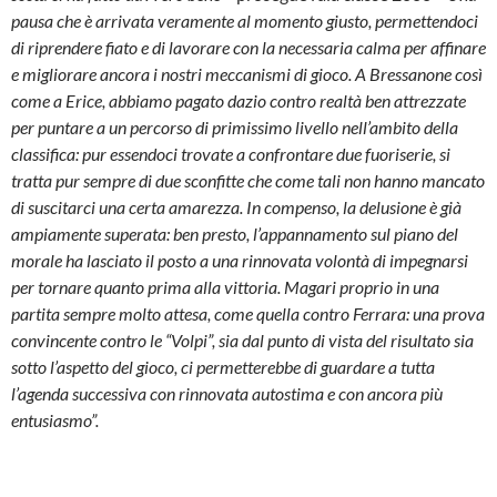
pausa che è arrivata veramente al momento giusto, permettendoci
di riprendere fiato e di lavorare con la necessaria calma per affinare
e migliorare ancora i nostri meccanismi di gioco. A Bressanone così
come a Erice, abbiamo pagato dazio contro realtà ben attrezzate
per puntare a un percorso di primissimo livello nell’ambito della
classifica: pur essendoci trovate a confrontare due fuoriserie, si
tratta pur sempre di due sconfitte che come tali non hanno mancato
di suscitarci una certa amarezza. In compenso, la delusione è già
ampiamente superata: ben presto, l’appannamento sul piano del
morale ha lasciato il posto a una rinnovata volontà di impegnarsi
per tornare quanto prima alla vittoria. Magari proprio in una
partita sempre molto attesa, come quella contro Ferrara: una prova
convincente contro le “Volpi”, sia dal punto di vista del risultato sia
sotto l’aspetto del gioco, ci permetterebbe di guardare a tutta
l’agenda successiva con rinnovata autostima e con ancora più
entusiasmo”.