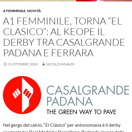
A FEMMINILE
,
NOVITÀ
A1 FEMMINILE, TORNA “EL
CLASICO”: AL KEOPE IL
DERBY TRA CASALGRANDE
PADANA E FERRARA
31 OTTOBRE 2024
NICOLÒ RINALDI
Nel gergo del calcio, “El Clásico” per antonomasia è il derby
spagnolo tra Real Madrid e Barcellona. Parlando invece della