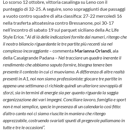
Lo scorso 12 ottobre, vittoria casalinga su Leno con il
punteggio di 32-25. A seguire, sono sopraggiunti due passaggi
a vuoto contro squadre di alta classifica: 27-22 mercoledì 16
nella trasferta altoatesina contro Bressanone, poi 30-17
nell’incontro di sabato 19 sul parquet siciliano della Ac Life
Style Erice. “
Al di là delle indicazioni fornite dai numeri, ritengo che
il nostro bilancio riguardante le tre partite più recenti sia nel
complesso incoraggiante –
commenta
Marianna Orlandi
, ala
della Casalgrande Padana
– Nel tracciare un quadro inerente il
rendimento che abbiamo saputo fornire, bisogna tenere ben
presente il contesto in cui ci muoviamo. A differenza di altre realtà
presenti in A1, noi non siamo professioniste: giocare tre partite in
appena una settimana ci richiede quindi un ulteriore sovrappiù di
sforzi, sia in termini di energie sia per quanto riguarda la saggia
organizzazione dei vari impegni. Conciliare lavoro, famiglia e sport
non è mai semplice, specie in presenza di un calendario così fitto:
d’altro canto noi ci siamo riuscite in maniera che ritengo
apprezzabile, costruendo svariati spunti di pregevole pallamano in
tutte e tre le occasioni”.