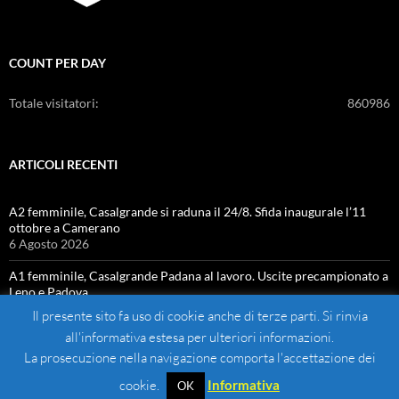
COUNT PER DAY
Totale visitatori:
860986
ARTICOLI RECENTI
A2 femminile, Casalgrande si raduna il 24/8. Sfida inaugurale l’11
ottobre a Camerano
6 Agosto 2026
A1 femminile, Casalgrande Padana al lavoro. Uscite precampionato a
Leno e Padova
4 Agosto 2026
Il presente sito fa uso di cookie anche di terze parti. Si rinvia
all'informativa estesa per ulteriori informazioni.
La prosecuzione nella navigazione comporta l'accettazione dei
cookie.
Informativa
OK
Proudly powered by WordPress