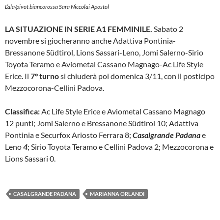
L’ala/pivot biancorossa Sara Niccolai Apostol
LA SITUAZIONE IN SERIE A1 FEMMINILE.
Sabato 2
novembre si giocheranno anche Adattiva Pontinia-
Bressanone Südtirol, Lions Sassari-Leno, Jomi Salerno-Sirio
Toyota Teramo e Aviometal Cassano Magnago-Ac Life Style
Erice. Il
7° turno
si chiuderà poi domenica 3/11, con il posticipo
Mezzocorona-Cellini Padova.
Classifica:
Ac Life Style Erice e Aviometal Cassano Magnago
12 punti; Jomi Salerno e Bressanone Südtirol 10; Adattiva
Pontinia e Securfox Ariosto Ferrara 8;
Casalgrande Padana
e
Leno
4
; Sirio Toyota Teramo e Cellini Padova 2; Mezzocorona e
Lions Sassari 0.
CASALGRANDE PADANA
MARIANNA ORLANDI