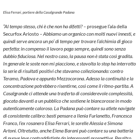
Elisa Ferrari, portiere della Casalgrande Padana
“Al tempo stesso, chi è che non ha difetti? –
prosegue l’ala della
Securfox Ariosto
– Abbiamo un organico con molti nuovi innesti, e
quindi serve ancora un po’ di tempo per trovare l’alchimia di gioco
perfetta: in compenso il lavoro paga sempre, quindi sono senza
dubbio fiduciosa. Nel nostro caso, la pausa non è stata così gradita.
In generale le soste non mi piacciono, e stavolta lo stop ha interrotto
la serie di risultati positivi che stavamo collezionando: contro
Teramo, Padova e appunto Mezzocorona. Adesso la continuità e la
concentrazione potrebbero risentirne, così come il ritmo-partita. A
Casalgrande ci attende una trasferta di considerevole complessità,
giocata davanti a un pubblico che sostiene le biancorosse in modo
autenticamente caloroso. La Padana può contare su atlete navigate
di consistente calibro: basti pensare a Ilenia Furlanetto, Francesca
Franco, l’ex rosanero Elisa Ferrari, le sorelle Alessia e Simona
Artoni. Oltretutto, anche Elena Barani può contare su una batteria
di nuove leve contraddistinte da interessanti prospettive. Peraltro