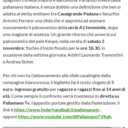
pallamano italiana, è senza dubbio una definizione che ben si
adatta al derby emiliano tra
Casalgrande Padana
e Securfox
Ariosto Ferrara: una sfida che si appresta ad animare
nuovamente il palcoscenico della
serie A1 femminile
, dopo
una stagione di assenza. Un grande ritorno che avverrà sul
palcoscenico del pala Keope, nella serata di
sabato 2
novembre
: fischio d’inizio fissato per le
ore 18.30
, in
occasione della settima giornata. Arbitri Leonardo Tramontini
e Andrea Sicher.
Per chi non ha l’abbonamento alle sfide casalinghe della
compagine biancorossa, il biglietto ha il costo singolo di
5
euro
:
ingresso gratuito
per
ragazze e ragazzi fino ai 14 anni di
età
. Come sempre il confronto verrà trasmesso in
diretta su
Pallamano Tv
, l’apposito portale gestito dalla Federazione: il
link è
https://www.federhandball.it/pallamanotv
,
oppure
https://www.youtube.com/@PallamanoTVfigh
.