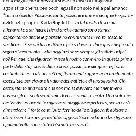
della maglia che indossa, il suo è un elisir di lunga vita
agonistica che ha ben pochi eguali non solo nella pallamano:
“La mia ricetta? Passione, tanta passione e amore per questo sport –
evidenzia proprio
Katia Soglietti
–
In tal modo riesco ad
allenarmi e a stringere i denti anche quando sono stanca,
sopportando anche le giornate no che di volta in volta possono
verificarsi. E se poi la condizione fisica dovesse dare qualche piccolo
segno di cedimento… alla peggio ci sono sempre gli antidolorifici,
no? Per quel che riguarda invece il nostro cammino in questa prima
parte della stagione, è chiaro che si possa fare sempre meglio: la
costante ricerca di concreti miglioramenti rappresenta un elemento
essenziale, per elevare il valore delle atlete e di una squadra. Ciò
detto, siamo una realtà che non molla davvero mai: nemmeno
quando gli ostacoli sembrano di eccezionale severità. Una dote che
deriva dal valore delle ragazze di maggiore esperienza, senza però
dimenticare il forte contributo fornito dalle più giovani: abbiamo
ottimi nomi di emergente talento, giocatrici che hanno ben figurato
ogniqualvolta sono state chiamate in causa”.