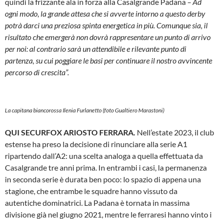
quindi la frizzante ala in forza alla Casalgrande Padana
– Ad
ogni modo, la grande attesa che si avverte intorno a questo derby
potrà darci una preziosa spinta energetica in più. Comunque sia, il
risultato che emergerà non dovrà rappresentare un punto di arrivo
per noi: al contrario sarà un attendibile e rilevante punto di
partenza, su cui poggiare le basi per continuare il nostro avvincente
percorso di crescita”.
La capitana biancorossa Ilenia Furlanetto (foto Gualtiero Marastoni)
QUI SECURFOX ARIOSTO FERRARA.
Nell’estate 2023, il club
estense ha preso la decisione di rinunciare alla serie A1
ripartendo dall’A2: una scelta analoga a quella effettuata da
Casalgrande tre anni prima. In entrambi i casi, la permanenza
in seconda serie è durata ben poco: lo spazio di appena una
stagione, che entrambe le squadre hanno vissuto da
autentiche dominatrici. La Padana è tornata in massima
divisione già nel giugno 2021, mentre le ferraresi hanno vinto i