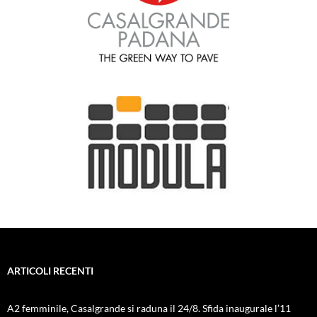
ARTICOLI RECENTI
A2 femminile, Casalgrande si raduna il 24/8. Sfida inaugurale l’11