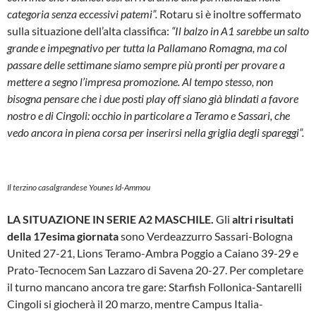
categoria senza eccessivi patemi”.
Rotaru si è inoltre soffermato
sulla situazione dell’alta classifica:
“Il balzo in A1 sarebbe un salto
grande e impegnativo per tutta la Pallamano Romagna, ma col
passare delle settimane siamo sempre più pronti per provare a
mettere a segno l’impresa promozione. Al tempo stesso, non
bisogna pensare che i due posti play off siano già blindati a favore
nostro e di Cingoli: occhio in particolare a Teramo e Sassari, che
vedo ancora in piena corsa per inserirsi nella griglia degli spareggi”.
Il terzino casalgrandese Younes Id-Ammou
LA SITUAZIONE IN SERIE A2 MASCHILE.
Gli
altri risultati
della 17esima giornata
sono Verdeazzurro Sassari-Bologna
United 27-21, Lions Teramo-Ambra Poggio a Caiano 39-29 e
Prato-Tecnocem San Lazzaro di Savena 20-27. Per completare
il turno mancano ancora tre gare: Starfish Follonica-Santarelli
Cingoli si giocherà il 20 marzo, mentre Campus Italia-