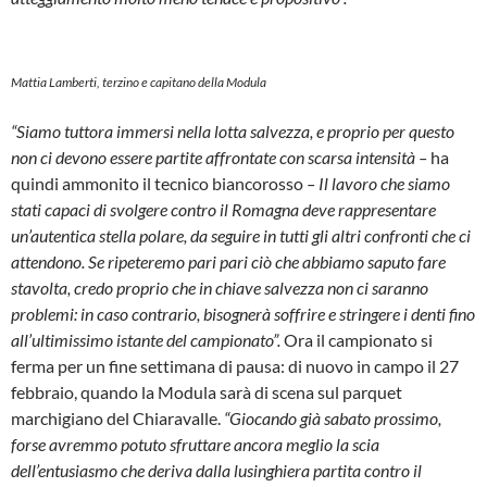
Mattia Lamberti, terzino e capitano della Modula
“Siamo tuttora immersi nella lotta salvezza, e proprio per questo
non ci devono essere partite affrontate con scarsa intensità –
ha
quindi ammonito il tecnico biancorosso
– Il lavoro che siamo
stati capaci di svolgere contro il Romagna deve rappresentare
un’autentica stella polare, da seguire in tutti gli altri confronti che ci
attendono. Se ripeteremo pari pari ciò che abbiamo saputo fare
stavolta, credo proprio che in chiave salvezza non ci saranno
problemi: in caso contrario, bisognerà soffrire e stringere i denti fino
all’ultimissimo istante del campionato”.
Ora il campionato si
ferma per un fine settimana di pausa: di nuovo in campo il 27
febbraio, quando la Modula sarà di scena sul parquet
marchigiano del Chiaravalle.
“Giocando già sabato prossimo,
forse avremmo potuto sfruttare ancora meglio la scia
dell’entusiasmo che deriva dalla lusinghiera partita contro il