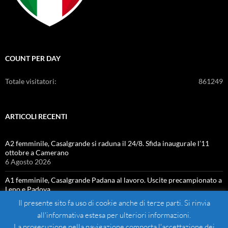
COUNT PER DAY
Totale visitatori:
861249
ARTICOLI RECENTI
A2 femminile, Casalgrande si raduna il 24/8. Sfida inaugurale l’11
ottobre a Camerano
6 Agosto 2026
A1 femminile, Casalgrande Padana al lavoro. Uscite precampionato a
Leno e Padova
4 Agosto 2026
Il presente sito fa uso di cookie anche di terze parti. Si rinvia
all'informativa estesa per ulteriori informazioni.
La prosecuzione nella navigazione comporta l'accettazione dei