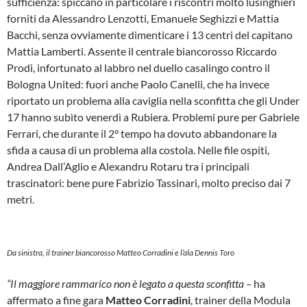
sufficienza: spiccano in particolare i riscontri molto lusinghieri
forniti da Alessandro Lenzotti, Emanuele Seghizzi e Mattia
Bacchi, senza ovviamente dimenticare i 13 centri del capitano
Mattia Lamberti. Assente il centrale biancorosso Riccardo
Prodi, infortunato al labbro nel duello casalingo contro il
Bologna United: fuori anche Paolo Canelli, che ha invece
riportato un problema alla caviglia nella sconfitta che gli Under
17 hanno subìto venerdì a Rubiera. Problemi pure per Gabriele
Ferrari, che durante il 2° tempo ha dovuto abbandonare la
sfida a causa di un problema alla costola. Nelle file ospiti,
Andrea Dall’Aglio e Alexandru Rotaru tra i principali
trascinatori: bene pure Fabrizio Tassinari, molto preciso dai 7
metri.
Da sinistra, il trainer biancorosso Matteo Corradini e l’ala Dennis Toro
“Il maggiore rammarico non è legato a questa sconfitta –
ha
affermato a fine gara
Matteo Corradini
, trainer della Modula