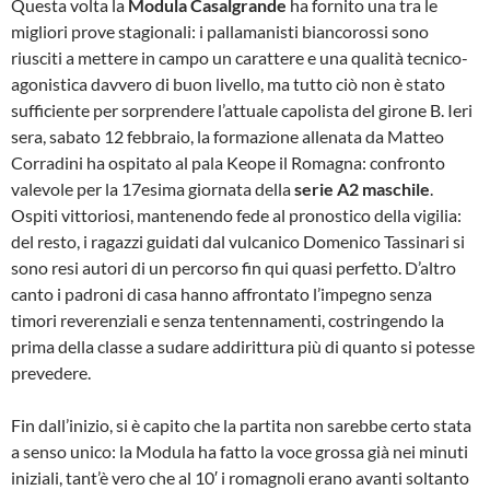
Questa volta la
Modula Casalgrande
ha fornito una tra le
migliori prove stagionali: i pallamanisti biancorossi sono
riusciti a mettere in campo un carattere e una qualità tecnico-
agonistica davvero di buon livello, ma tutto ciò non è stato
sufficiente per sorprendere l’attuale capolista del girone B. Ieri
sera, sabato 12 febbraio, la formazione allenata da Matteo
Corradini ha ospitato al pala Keope il Romagna: confronto
valevole per la 17esima giornata della
serie A2 maschile
.
Ospiti vittoriosi, mantenendo fede al pronostico della vigilia:
del resto, i ragazzi guidati dal vulcanico Domenico Tassinari si
sono resi autori di un percorso fin qui quasi perfetto. D’altro
canto i padroni di casa hanno affrontato l’impegno senza
timori reverenziali e senza tentennamenti, costringendo la
prima della classe a sudare addirittura più di quanto si potesse
prevedere.
Fin dall’inizio, si è capito che la partita non sarebbe certo stata
a senso unico: la Modula ha fatto la voce grossa già nei minuti
iniziali, tant’è vero che al 10′ i romagnoli erano avanti soltanto