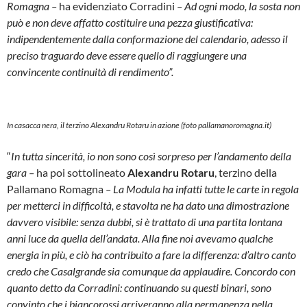
Romagna –
ha evidenziato Corradini
– Ad ogni modo, la sosta non
può e non deve affatto costituire una pezza giustificativa:
indipendentemente dalla conformazione del calendario, adesso il
preciso traguardo deve essere quello di raggiungere una
convincente continuità di rendimento”.
In casacca nera, il terzino Alexandru Rotaru in azione (foto pallamanoromagna.it)
“
In tutta sincerità, io non sono così sorpreso per l’andamento della
gara –
ha poi sottolineato
Alexandru Rotaru
, terzino della
Pallamano Romagna
– La Modula ha infatti tutte le carte in regola
per metterci in difficoltà, e stavolta ne ha dato una dimostrazione
davvero visibile: senza dubbi, si è trattato di una partita lontana
anni luce da quella dell’andata. Alla fine noi avevamo qualche
energia in più, e ciò ha contribuito a fare la differenza: d’altro canto
credo che Casalgrande sia comunque da applaudire. Concordo con
quanto detto da Corradini: continuando su questi binari, sono
convinto che i biancorossi arriveranno alla permanenza nella