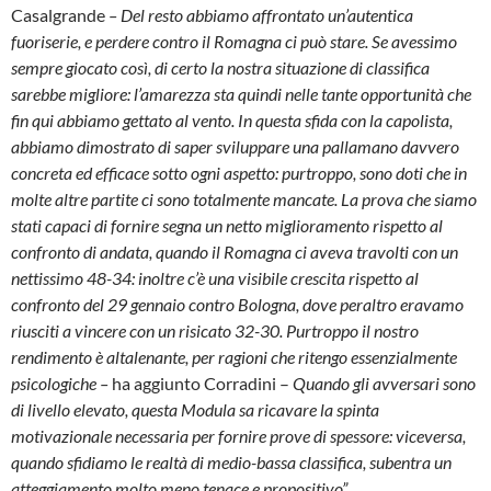
Casalgrande
– Del resto abbiamo affrontato un’autentica
fuoriserie, e perdere contro il Romagna ci può stare. Se avessimo
sempre giocato così, di certo la nostra situazione di classifica
sarebbe migliore: l’amarezza sta quindi nelle tante opportunità che
fin qui abbiamo gettato al vento. In questa sfida con la capolista,
abbiamo dimostrato di saper sviluppare una pallamano davvero
concreta ed efficace sotto ogni aspetto: purtroppo, sono doti che in
molte altre partite ci sono totalmente mancate. La prova che siamo
stati capaci di fornire segna un netto miglioramento rispetto al
confronto di andata, quando il Romagna ci aveva travolti con un
nettissimo 48-34: inoltre c’è una visibile crescita rispetto al
confronto del 29 gennaio contro Bologna, dove peraltro eravamo
riusciti a vincere con un risicato 32-30. Purtroppo il nostro
rendimento è altalenante, per ragioni che ritengo essenzialmente
psicologiche –
ha aggiunto Corradini –
Quando gli avversari sono
di livello elevato, questa Modula sa ricavare la spinta
motivazionale necessaria per fornire prove di spessore: viceversa,
quando sfidiamo le realtà di medio-bassa classifica, subentra un
atteggiamento molto meno tenace e propositivo”.