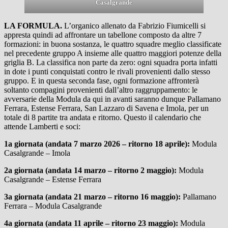
Casalgrande
LA FORMULA.
L’organico allenato da Fabrizio Fiumicelli si
appresta quindi ad affrontare un tabellone composto da altre 7
formazioni: in buona sostanza, le quattro squadre meglio classificate
nel precedente gruppo A insieme alle quattro maggiori potenze della
griglia B. La classifica non parte da zero: ogni squadra porta infatti
in dote i punti conquistati contro le rivali provenienti dallo stesso
gruppo. E in questa seconda fase, ogni formazione affronterà
soltanto compagini provenienti dall’altro raggruppamento: le
avversarie della Modula da qui in avanti saranno dunque Pallamano
Ferrara, Estense Ferrara, San Lazzaro di Savena e Imola, per un
totale di 8 partite tra andata e ritorno. Questo il calendario che
attende Lamberti e soci:
1a giornata (andata 7 marzo 2026 – ritorno 18 aprile):
Modula
Casalgrande – Imola
2a giornata (andata 14 marzo – ritorno 2 maggio):
Modula
Casalgrande – Estense Ferrara
3a giornata (andata 21 marzo – ritorno 16 maggio):
Pallamano
Ferrara – Modula Casalgrande
4a giornata (andata 11 aprile – ritorno 23 maggio):
Modula