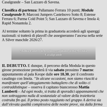
Casalgrande – San Lazzaro di Savena.
Classifica di partenza
: Pallamano Ferrara 10 punti;
Modula
Casalgrande 9
; Marconi Jumpers Castelnovo Sotto 8; Estense
Ferrara 6; Parma Cold Point 5; San Lazzaro di Savena e Imola 4;
Rapid Nonantola 2.
Al termine soltanto la prima in graduatoria accederà agli spareggi
nazionali: si tratterà di playoff che assegneranno l’ascesa nella serie
A Silver maschile 2026/27.
Mattia Lamberti, terzino e capitano della Modula
Casalgrande
IL DEBUTTO.
E dunque, il percorso della Modula in questo
girone promozione prenderà il via
sabato
prossimo
7 marzo
:
appuntamento al pala Keope dalle
ore 18.30
, per il confronto
casalingo con Imola.
“In alcune occasioni, non siamo riusciti a
manifestare quell’atteggiamento battagliero che di solito ci
contraddistingue
– osserva il capitano biancorosso
Mattia
Lamberti
–
Ad ogni modo, si tratta di sporadici appannamenti che
non sottraggono nulla di sostanziale al valore della traiettoria
costruita fin qui. Il primo posto raggiunto nel gruppo A deriva sia
dall’elevata qualità complessiva delle nostre prove, sia dalla ferma