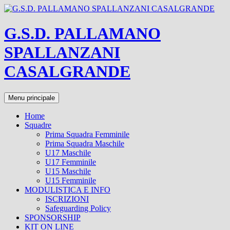
Vai
al
contenuto
G.S.D. PALLAMANO
SPALLANZANI
CASALGRANDE
Cerca
Menu principale
Home
Squadre
Prima Squadra Femminile
Prima Squadra Maschile
U17 Maschile
U17 Femminile
U15 Maschile
U15 Femminile
MODULISTICA E INFO
ISCRIZIONI
Safeguarding Policy
SPONSORSHIP
KIT ON LINE