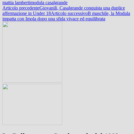
mattia lamberti
modula casalgrande
Navigazione
Articolo precedente
Giovanili, Casalgrande conquista una duplice
affermazione in Under 18
Articolo successivo
B maschile, la Modula
articolo
impatta con Imola dopo una sfida vivace ed equilibrata