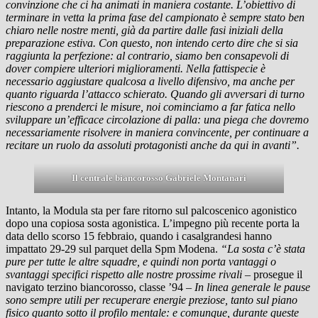
convinzione che ci ha animati in maniera costante. L’obiettivo di
terminare in vetta la prima fase del campionato è sempre stato ben
chiaro nelle nostre menti, già da partire dalle fasi iniziali della
preparazione estiva. Con questo, non intendo certo dire che si sia
raggiunta la perfezione: al contrario, siamo ben consapevoli di
dover compiere ulteriori miglioramenti. Nella fattispecie è
necessario aggiustare qualcosa a livello difensivo, ma anche per
quanto riguarda l’attacco schierato. Quando gli avversari di turno
riescono a prenderci le misure, noi cominciamo a far fatica nello
sviluppare un’efficace circolazione di palla: una piega che dovremo
necessariamente risolvere in maniera convincente, per continuare a
recitare un ruolo da assoluti protagonisti anche da qui in avanti”.
Il centrale biancorosso Gabriele Montanari
Intanto, la Modula sta per fare ritorno sul palcoscenico agonistico
dopo una copiosa sosta agonistica. L’impegno più recente porta la
data dello scorso 15 febbraio, quando i casalgrandesi hanno
impattato 29-29 sul parquet della Spm Modena.
“La sosta c’è stata
pure per tutte le altre squadre, e quindi non porta vantaggi o
svantaggi specifici rispetto alle nostre prossime rivali
– prosegue il
navigato terzino biancorosso, classe ’94 –
In linea generale le pause
sono sempre utili per recuperare energie preziose, tanto sul piano
fisico quanto sotto il profilo mentale: e comunque, durante queste