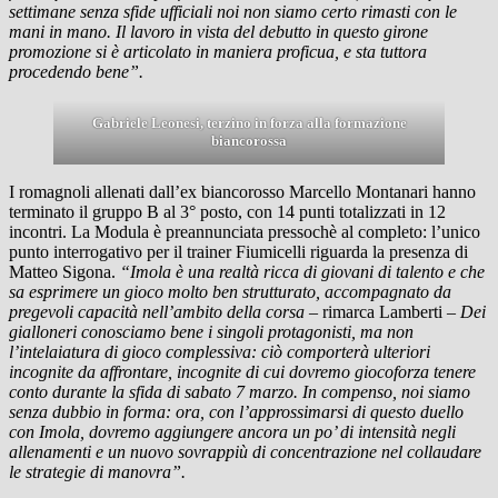
settimane senza sfide ufficiali noi non siamo certo rimasti con le
mani in mano. Il lavoro in vista del debutto in questo girone
promozione si è articolato in maniera proficua, e sta tuttora
procedendo bene”.
Gabriele Leonesi, terzino in forza alla formazione
biancorossa
I romagnoli allenati dall’ex biancorosso Marcello Montanari hanno
terminato il gruppo B al 3° posto, con 14 punti totalizzati in 12
incontri. La Modula è preannunciata pressochè al completo: l’unico
punto interrogativo per il trainer Fiumicelli riguarda la presenza di
Matteo Sigona.
“Imola è una realtà ricca di giovani di talento e che
sa esprimere un gioco molto ben strutturato, accompagnato da
pregevoli capacità nell’ambito della corsa
– rimarca Lamberti –
Dei
gialloneri conosciamo bene i singoli protagonisti, ma non
l’intelaiatura di gioco complessiva: ciò comporterà ulteriori
incognite da affrontare, incognite di cui dovremo giocoforza tenere
conto durante la sfida di sabato 7 marzo. In compenso, noi siamo
senza dubbio in forma: ora, con l’approssimarsi di questo duello
con Imola, dovremo aggiungere ancora un po’ di intensità negli
allenamenti e un nuovo sovrappiù di concentrazione nel collaudare
le strategie di manovra”.