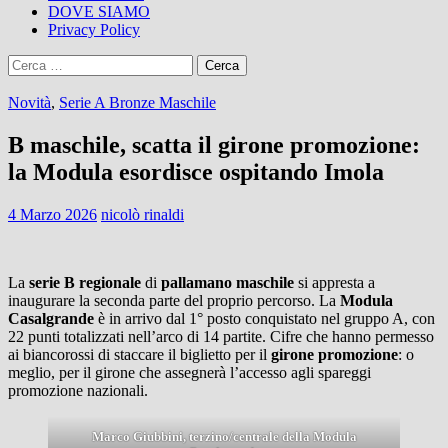
DOVE SIAMO
Privacy Policy
Ricerca
per:
Novità
,
Serie A Bronze Maschile
B maschile, scatta il girone promozione:
la Modula esordisce ospitando Imola
4 Marzo 2026
nicolò rinaldi
La
serie B regionale
di
pallamano maschile
si appresta a
inaugurare la seconda parte del proprio percorso. La
Modula
Casalgrande
è in arrivo dal 1° posto conquistato nel gruppo A, con
22 punti totalizzati nell’arco di 14 partite. Cifre che hanno permesso
ai biancorossi di staccare il biglietto per il
girone promozione
: o
meglio, per il girone che assegnerà l’accesso agli spareggi
promozione nazionali.
Marco Giubbini, terzino/centrale della Modula