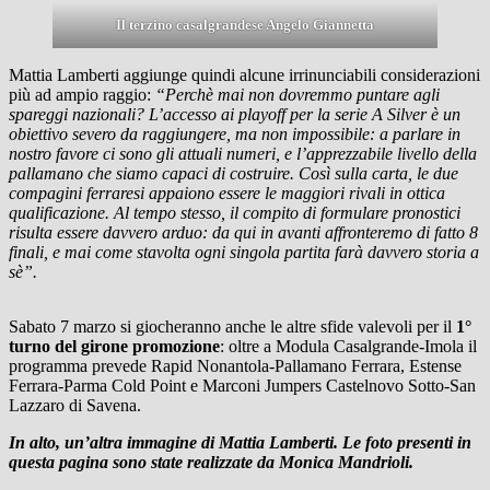
Il terzino casalgrandese Angelo Giannetta
Mattia Lamberti aggiunge quindi alcune irrinunciabili considerazioni
più ad ampio raggio:
“Perchè mai non dovremmo puntare agli
spareggi nazionali? L’accesso ai playoff per la serie A Silver è un
obiettivo severo da raggiungere, ma non impossibile: a parlare in
nostro favore ci sono gli attuali numeri, e l’apprezzabile livello della
pallamano che siamo capaci di costruire. Così sulla carta, le due
compagini ferraresi appaiono essere le maggiori rivali in ottica
qualificazione. Al tempo stesso, il compito di formulare pronostici
risulta essere davvero arduo: da qui in avanti affronteremo di fatto 8
finali, e mai come stavolta ogni singola partita farà davvero storia a
sè”.
Sabato 7 marzo si giocheranno anche le altre sfide valevoli per il
1°
turno del girone promozione
: oltre a Modula Casalgrande-Imola il
programma prevede Rapid Nonantola-Pallamano Ferrara, Estense
Ferrara-Parma Cold Point e Marconi Jumpers Castelnovo Sotto-San
Lazzaro di Savena.
In alto, un’altra immagine di Mattia Lamberti. Le foto presenti in
questa pagina sono state realizzate da Monica Mandrioli.