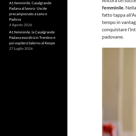
Ancora un succe
A1 femminile, Casalgrande
femminile
. Nell
Padana al lavoro. Uscite
precampionato a Leno e
fatto tappa all’
Padova
tempo in vantagg
4 Agosto 2026
conquistare l’in
A1 femminile, la Casalgrande
padovane.
Padana esordirà in Trentino e
poi ospiterà Salerno al Keope
27 Luglio 2026