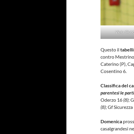
Viola Giubb
Questo il
tabell
contro Mestrino: 
Caterino (P), Cap
Cosentino 6.
Classifica del 
parentesi le part
Oderzo 16
(8)
; 
(8)
; Gf Sicurezz
Domenica
pros
casalgrandesi ne