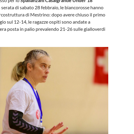
sso per lo
Spallanzani Casalgrande Under 18
a serata di sabato 28 febbraio, le biancorosse hanno
Arcostruttura di Mestrino: dopo avere chiuso il primo
io sul 12-14, le ragazze ospiti sono andate a
tera posta in palio prevalendo 21-26 sulle gialloverdi