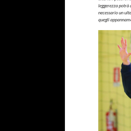
leggerezza potrà 
necessario un ult
quegli appannamen