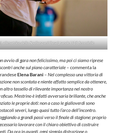
i, allenatrice dello Spallanzani Casalgrande U18 femminile
 avvio di gara non felicissimo, ma poi ci siamo riprese
scontri anche sul piano caratteriale
– commenta la
grandese
Elena Barani
–
Nel complesso una vittoria di
azione non scontata e niente affatto semplice da ottenere,
n altro tassello di rilevante importanza nel nostro
roficuo. Mestrino è infatti avversaria brillante, che anche
ziato le proprie doti: non a caso le gialloverdi sono
ostacoli severi, lungo quasi tutto l’arco dell’incontro.
ggiando a grandi passi verso il finale di stagione: proprio
ecessario lavorare con il chiaro obiettivo di costruire
anti. Da ora in avanti, ogni singola distrazione o