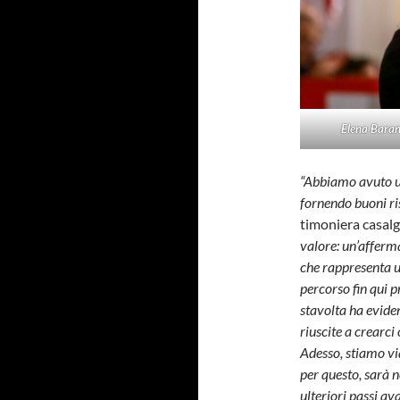
Elena Baran
“Abbiamo avuto un
fornendo buoni ri
timoniera casal
valore: un’afferm
che rappresenta u
percorso fin qui p
stavolta ha eviden
riuscite a crearci 
Adesso, stiamo via
per questo, sarà n
ulteriori passi av