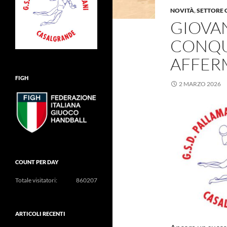
NOVITÀ
,
SETTORE 
GIOVAN
CONQU
AFFER
FIGH
2 MARZO 2026
COUNT PER DAY
Totale visitatori:
860207
ARTICOLI RECENTI