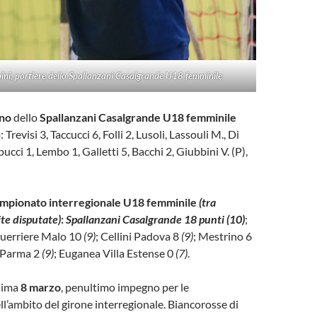
ini, portiere dello Spallanzani Casalgrande U18 femminile
ino
dello
Spallanzani Casalgrande U18 femminile
Trevisi 3, Taccucci 6, Folli 2, Lusoli, Lassouli M., Di
ucci 1, Lembo 1, Galletti 5, Bacchi 2, Giubbini V. (P),
campionato interregionale U18 femminile
(tra
ite disputate)
:
Spallanzani Casalgrande 18 punti (10)
;
Guerriere Malo 10
(9)
; Cellini Padova 8
(9)
; Mestrino 6
a Parma 2
(9)
; Euganea Villa Estense 0
(7)
.
sima
8 marzo
, penultimo impegno per le
ll’ambito del girone interregionale. Biancorosse di