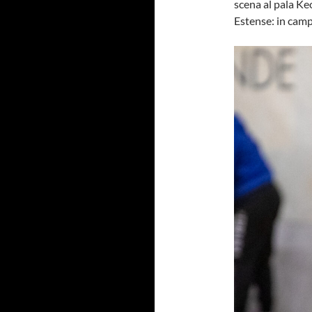
scena al pala Ke
Estense: in cam