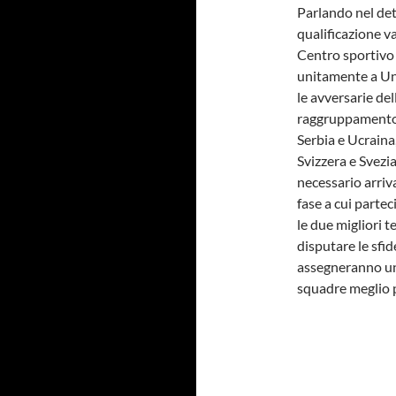
Parlando nel det
qualificazione v
Centro sportivo J
unitamente a Un
le avversarie del
raggruppamento 
Serbia e Ucraina
Svizzera e Svezi
necessario arriv
fase a cui partec
le due migliori t
disputare le sfi
assegneranno un 
squadre meglio pi