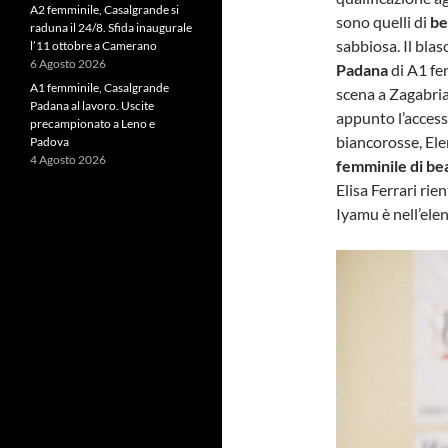
A2 femminile, Casalgrande si
sono quelli di
be
raduna il 24/8. Sfida inaugurale
sabbiosa. Il bla
l’11 ottobre a Camerano
6 Agosto 2026
Padana
di A1 fe
A1 femminile, Casalgrande
scena a Zagabria
Padana al lavoro. Uscite
appunto l’access
precampionato a Leno e
biancorosse, Ele
Padova
4 Agosto 2026
femminile di be
Elisa Ferrari ri
Iyamu è nell’ele