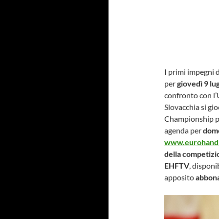
I primi impegni 
per
giovedì 9 lug
confronto con l’U
Slovacchia si gi
Championship p
agenda per
dome
www.eurohandb
della competizi
EHFTV
, disponi
apposito
abbona