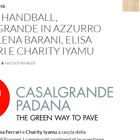
ITÀ
 HANDBALL,
GRANDE IN AZZURRO
ENA BARANI, ELISA
I E CHARITY IYAMU
NICOLÒ RINALDI
isa Ferrari
e
Charity Iyamu
a caccia della
gli Europei. I campionati continentali in questione