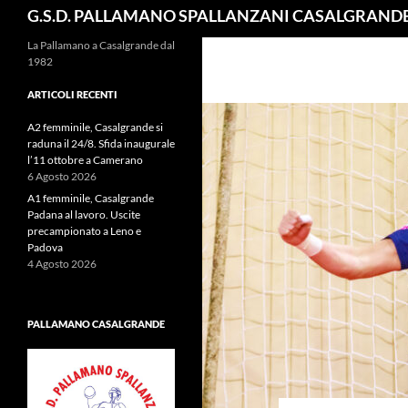
Cerca
G.S.D. PALLAMANO SPALLANZANI CASALGRAND
La Pallamano a Casalgrande dal
1982
ARTICOLI RECENTI
A2 femminile, Casalgrande si
raduna il 24/8. Sfida inaugurale
l’11 ottobre a Camerano
6 Agosto 2026
A1 femminile, Casalgrande
Padana al lavoro. Uscite
precampionato a Leno e
Padova
4 Agosto 2026
PALLAMANO CASALGRANDE