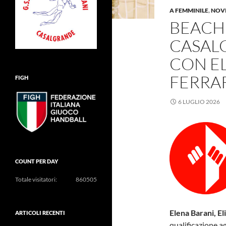
A FEMMINILE
,
NOV
BEACH
CASAL
CON EL
FERRAR
FIGH
6 LUGLIO 2026
COUNT PER DAY
Totale visitatori:
860505
Elena Barani, El
ARTICOLI RECENTI
qualificazione a