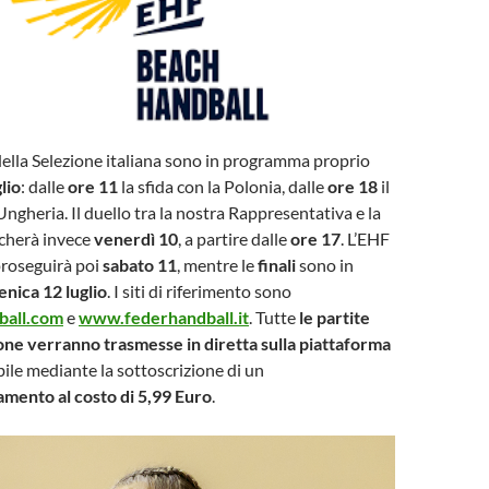
della Selezione italiana sono in programma proprio
lio
: dalle
ore 11
la sfida con la Polonia, dalle
ore 18
il
ngheria. Il duello tra la nostra Rappresentativa e la
ocherà invece
venerdì 10
, a partire dalle
ore 17
. L’EHF
roseguirà poi
sabato 11
, mentre le
finali
sono in
nica 12 luglio
. I siti di riferimento sono
all.com
e
www.federhandball.it
. Tutte
le partite
one verranno trasmesse in diretta sulla piattaforma
bile mediante la sottoscrizione di un
mento al costo di 5,99 Euro
.