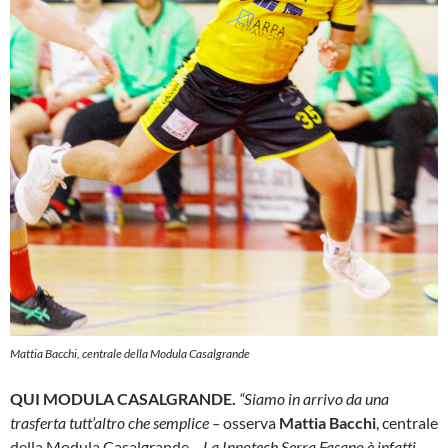
Mattia Bacchi, centrale della Modula Casalgrande
QUI MODULA CASALGRANDE.
“Siamo in arrivo da una
trasferta tutt’altro che semplice –
osserva
Mattia Bacchi
, centrale
della Modula Casalgrande
– La Innotech Serra Fasano è infatti