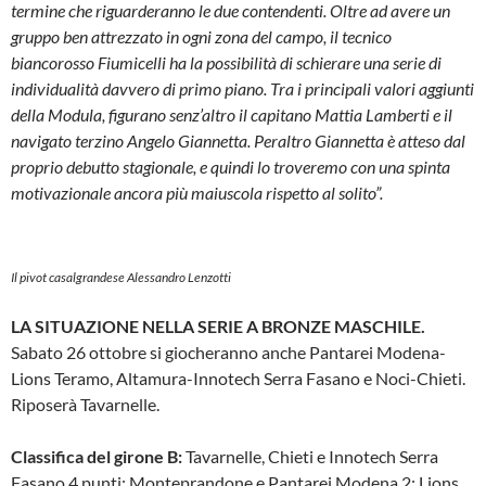
termine che riguarderanno le due contendenti. Oltre ad avere un
gruppo ben attrezzato in ogni zona del campo, il tecnico
biancorosso Fiumicelli ha la possibilità di schierare una serie di
individualità davvero di primo piano. Tra i principali valori aggiunti
della Modula, figurano senz’altro il capitano Mattia Lamberti e il
navigato terzino Angelo Giannetta. Peraltro Giannetta è atteso dal
proprio debutto stagionale, e quindi lo troveremo con una spinta
motivazionale ancora più maiuscola rispetto al solito”.
Il pivot casalgrandese Alessandro Lenzotti
LA SITUAZIONE NELLA SERIE A BRONZE MASCHILE.
Sabato 26 ottobre si giocheranno anche Pantarei Modena-
Lions Teramo, Altamura-Innotech Serra Fasano e Noci-Chieti.
Riposerà Tavarnelle.
Classifica del girone B:
Tavarnelle, Chieti e Innotech Serra
Fasano 4 punti; Monteprandone e Pantarei Modena 2; Lions