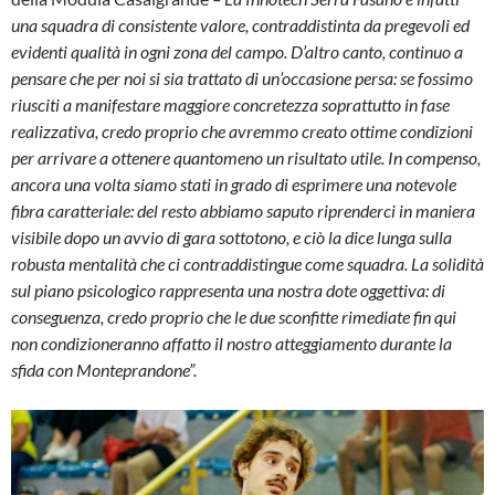
una squadra di consistente valore, contraddistinta da pregevoli ed
evidenti qualità in ogni zona del campo. D’altro canto, continuo a
pensare che per noi si sia trattato di un’occasione persa: se fossimo
riusciti a manifestare maggiore concretezza soprattutto in fase
realizzativa, credo proprio che avremmo creato ottime condizioni
per arrivare a ottenere quantomeno un risultato utile. In compenso,
ancora una volta siamo stati in grado di esprimere una notevole
fibra caratteriale: del resto abbiamo saputo riprenderci in maniera
visibile dopo un avvio di gara sottotono, e ciò la dice lunga sulla
robusta mentalità che ci contraddistingue come squadra. La solidità
sul piano psicologico rappresenta una nostra dote oggettiva: di
conseguenza, credo proprio che le due sconfitte rimediate fin qui
non condizioneranno affatto il nostro atteggiamento durante la
sfida con Monteprandone”.