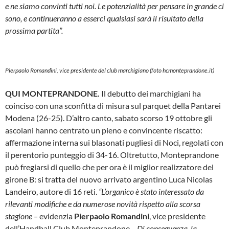
e ne siamo convinti tutti noi. Le potenzialità per pensare in grande ci
sono, e continueranno a esserci qualsiasi sarà il risultato della
prossima partita”.
Pierpaolo Romandini, vice presidente del club marchigiano (foto hcmonteprandone.it)
QUI MONTEPRANDONE.
Il debutto dei marchigiani ha
coinciso con una sconfitta di misura sul parquet della Pantarei
Modena (26-25). D’altro canto, sabato scorso 19 ottobre gli
ascolani hanno centrato un pieno e convincente riscatto:
affermazione interna sui blasonati pugliesi di Noci, regolati con
il perentorio punteggio di 34-16. Oltretutto, Monteprandone
può fregiarsi di quello che per ora è il miglior realizzatore del
girone B: si tratta del nuovo arrivato argentino Luca Nicolas
Landeiro, autore di 16 reti.
“L’organico è stato interessato da
rilevanti modifiche e da numerose novità rispetto alla scorsa
stagione –
evidenzia
Pierpaolo Romandini
, vice presidente
dell’Handball Club Monteprandone
– Di conseguenza, la