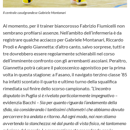
Il centrale casalgrandese Gabriele Montanari
Al momento, per il trainer biancorosso Fabrizio Fiumicelli non
sembrano profilarsi assenze. Nell’ambito dell’infermeria è da
registrare qualche acciacco per Gabriele Montanari, Riccardo
Prodi e Angelo Giannetta: d’altro canto, salvo sorprese, tutti e
tre dovrebbero essere regolarmente schierabili nel corso
dell’imminente confronto con gli arrembanti ascolani. Peraltro,
Giannetta potrà calcare il palcoscenico agonistico per la prima
volta in questa stagione: a Fasano, il navigato terzino classe ’85
ha infatti scontato il quarto e ultimo turno della squalifica
rimediata sul finire dello scorso campionato.
“L’incontro
disputato in Puglia si è rivelato particolarmente impegnativo –
evidenzia Bacchi
– Sia per quanto riguarda l’andamento della
sfida, sia considerando i tantissimi chilometri che abbiamo dovuto
percorrere tra andata e ritorno. Ad ogni modo, noi non stiamo
avvertendo la stanchezza: nè dal punto di vista fisico, nè tantomeno