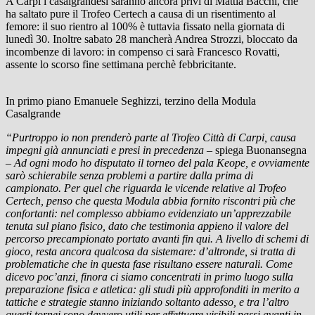
A Carpi i casalgrandesi saranno ancora privi di Mattia Bacchi, che
ha saltato pure il Trofeo Certech a causa di un risentimento al
femore: il suo rientro al 100% è tuttavia fissato nella giornata di
lunedì 30. Inoltre sabato 28 mancherà Andrea Strozzi, bloccato da
incombenze di lavoro: in compenso ci sarà Francesco Rovatti,
assente lo scorso fine settimana perchè febbricitante.
In primo piano Emanuele Seghizzi, terzino della Modula
Casalgrande
“Purtroppo io non prenderò parte al Trofeo Città di Carpi, causa
impegni già annunciati e presi in precedenza –
spiega Buonansegna
– Ad ogni modo ho disputato il torneo del pala Keope, e ovviamente
sarò schierabile senza problemi a partire dalla prima di
campionato. Per quel che riguarda le vicende relative al Trofeo
Certech, penso che questa Modula abbia fornito riscontri più che
confortanti: nel complesso abbiamo evidenziato un’apprezzabile
tenuta sul piano fisico, dato che testimonia appieno il valore del
percorso precampionato portato avanti fin qui. A livello di schemi di
gioco, resta ancora qualcosa da sistemare: d’altronde, si tratta di
problematiche che in questa fase risultano essere naturali. Come
dicevo poc’anzi, finora ci siamo concentrati in primo luogo sulla
preparazione fisica e atletica: gli studi più approfonditi in merito a
tattiche e strategie stanno iniziando soltanto adesso, e tra l’altro
questi tornei sono davvero utili per effettuare visibili passi avanti in