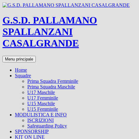
Vai
al
contenuto
G.S.D. PALLAMANO
SPALLANZANI
CASALGRANDE
Cerca
Menu principale
Home
Squadre
Prima Squadra Femminile
Prima Squadra Maschile
U17 Maschile
U17 Femminile
U15 Maschile
U15 Femminile
MODULISTICA E INFO
ISCRIZIONI
Safeguarding Policy
SPONSORSHIP
KIT ON LINE