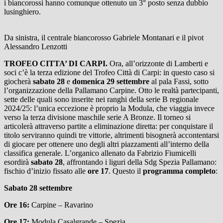
i biancorossi hanno comunque ottenuto un 3° posto senza dubbio
lusinghiero.
Da sinistra, il centrale biancorosso Gabriele Montanari e il pivot
Alessandro Lenzotti
TROFEO CITTA’ DI CARPI.
Ora, all’orizzonte di Lamberti e
soci c’è la terza edizione del Trofeo Città di Carpi: in questo caso si
giocherà
sabato 28
e
domenica 29 settembre
al pala Fassi, sotto
l’organizzazione della Pallamano Carpine. Otto le realtà partecipanti,
sette delle quali sono inserite nei ranghi della serie B regionale
2024/25: l’unica eccezione è proprio la Modula, che viaggia invece
verso la terza divisione maschile serie A Bronze. Il torneo si
articolerà attraverso partite a eliminazione diretta: per conquistare il
titolo serviranno quindi tre vittorie, altrimenti bisognerà accontentarsi
di giocare per ottenere uno degli altri piazzamenti all’interno della
classifica generale. L’organico allenato da Fabrizio Fiumicelli
esordirà
sabato 28
, affrontando i liguri della Sdg Spezia Pallamano:
fischio d’inizio fissato alle
ore 17
. Questo il
programma completo
:
Sabato 28 settembre
Ore 16:
Carpine – Ravarino
Ore 17:
Modula Casalgrande – Spezia