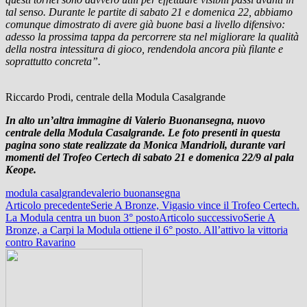
tal senso. Durante le partite di sabato 21 e domenica 22, abbiamo
comunque dimostrato di avere già buone basi a livello difensivo:
adesso la prossima tappa da percorrere sta nel migliorare la qualità
della nostra intessitura di gioco, rendendola ancora più filante e
soprattutto concreta”.
Riccardo Prodi, centrale della Modula Casalgrande
In alto un’altra immagine di Valerio Buonansegna, nuovo
centrale della Modula Casalgrande. Le foto presenti in questa
pagina sono state realizzate da Monica Mandrioli, durante vari
momenti del Trofeo Certech di sabato 21 e domenica 22/9 al pala
Keope.
modula casalgrande
valerio buonansegna
Navigazione
Articolo precedente
Serie A Bronze, Vigasio vince il Trofeo Certech.
La Modula centra un buon 3° posto
Articolo successivo
Serie A
articolo
Bronze, a Carpi la Modula ottiene il 6° posto. All’attivo la vittoria
contro Ravarino