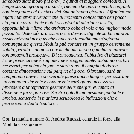
sarebbero state molto più brevi, e quindi di maggiore comodità. Al
tempo stesso, geografia a parte, ritengo che questi ripetuti confronti
con le squadre del Centro e del Sud potranno giovarci. Affronteremo
infatti numerosi avversari che al momento conosciamo ben poco:
ciò potrà crearci tante e utili occasioni di ulteriore crescita,
opportunità di rilievo che andranno colte al volo e nel miglior modo
possibile. Detto ciò, ora come ora è davvero difficile sbilanciarsi sui
nostri orizzonti per quel che concerne il rendimento stagionale:
comunque sia questa Modula può contare su un gruppo certamente
valido, peraltro composto anche da una buona quantità di giovani
con pregevoli prospettive. Di conseguenza, l’obiettivo di piazzarci
tra le prime cinque è ragionevole e raggiungibile: abbiamo i valori
necessari per potercela fare, e starà a noi il compito di darne
costante dimostrazione sul parquet di gioco. Oltretutto, sarà un
campionato breve e con svariate pause anche lunghe: per costruire
un cammino vincente e convincente sarà quindi necessario
procedere a un’efficiente gestione delle energie, evitando di
disperdere forze preziose. Servirà quindi una gestione puntuale e
precisa, seguendo in maniera scrupolosa le indicazioni che ci
proverranno dall’allenatore”.
Con la maglia numero 81 Andrea Ruozzi, centrale in forza alla
Modula Casalgrande