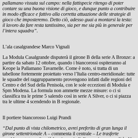
pallamano vissuta sul campo: nella fattispecie ritengo di poter
contare su una buona visione di gioco, e dunque punto a contribuire
in modo efficace e fattivo alla corretta attuazione delle strategie di
gioco che imposteremo. Detto ciò, adesso guai a montarsi la testa:
il lavoro da fare resta tantissimo, sia per me sia più in generale per
l’intera squadra”.
L’ala casalgrandese Marco Vignali
La Modula Casalgrande disputerà il girone B della serie A Bronze: a
partire da sabato 12 ottobre, quando i biancorossi ospiteranno al
Keope la Pallamano Tavarnelle. Come è noto, si tratta di un
tabellone fortemente proiettato verso l’Italia centro-meridionale: tutte
le squadre del raggruppamento provengono infatti dalle regioni del
Centro e del Sud della Penisola, con le sole eccezioni di Modula e
Spm Modena. La formula non ammette mezze misure: o ci si
classifica tra le prime 5 salendo così in serie A Silver, o ci si piazza
tra le ultime 4 scendendo in B regionale.
Il portiere biancorosso Luigi Prandi
“Dal punto di vista chilometrico, avrei preferito di gran lunga il
girone settentrionale A – c
ommenta il centrale
– Le trasferte