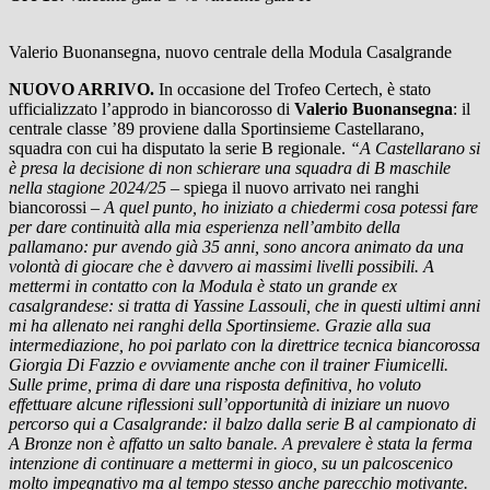
Valerio Buonansegna, nuovo centrale della Modula Casalgrande
NUOVO ARRIVO.
In occasione del Trofeo Certech, è stato
ufficializzato l’approdo in biancorosso di
Valerio Buonansegna
: il
centrale classe ’89 proviene dalla Sportinsieme Castellarano,
squadra con cui ha disputato la serie B regionale.
“A Castellarano si
è presa la decisione di non schierare una squadra di B maschile
nella stagione 2024/25 –
spiega il nuovo arrivato nei ranghi
biancorossi
– A quel punto, ho iniziato a chiedermi cosa potessi fare
per dare continuità alla mia esperienza nell’ambito della
pallamano: pur avendo già 35 anni, sono ancora animato da una
volontà di giocare che è davvero ai massimi livelli possibili. A
mettermi in contatto con la Modula è stato un grande ex
casalgrandese: si tratta di Yassine Lassouli, che in questi ultimi anni
mi ha allenato nei ranghi della Sportinsieme. Grazie alla sua
intermediazione, ho poi parlato con la direttrice tecnica biancorossa
Giorgia Di Fazzio e ovviamente anche con il trainer Fiumicelli.
Sulle prime, prima di dare una risposta definitiva, ho voluto
effettuare alcune riflessioni sull’opportunità di iniziare un nuovo
percorso qui a Casalgrande: il balzo dalla serie B al campionato di
A Bronze non è affatto un salto banale. A prevalere è stata la ferma
intenzione di continuare a mettermi in gioco, su un palcoscenico
molto impegnativo ma al tempo stesso anche parecchio motivante.