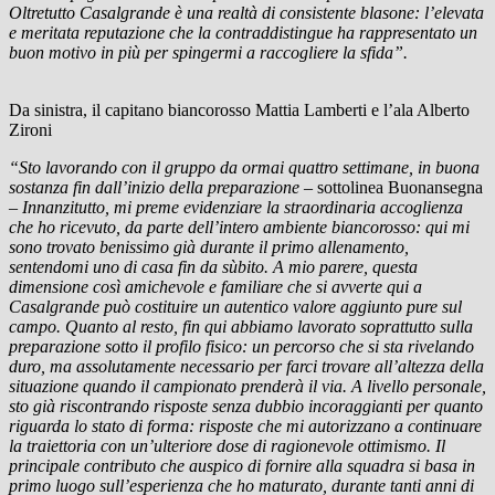
Oltretutto Casalgrande è una realtà di consistente blasone: l’elevata
e meritata reputazione che la contraddistingue ha rappresentato un
buon motivo in più per spingermi a raccogliere la sfida”.
Da sinistra, il capitano biancorosso Mattia Lamberti e l’ala Alberto
Zironi
“Sto lavorando con il gruppo da ormai quattro settimane, in buona
sostanza fin dall’inizio della preparazione –
sottolinea Buonansegna
–
Innanzitutto, mi preme evidenziare la straordinaria accoglienza
che ho ricevuto, da parte dell’intero ambiente biancorosso: qui mi
sono trovato benissimo già durante il primo allenamento,
sentendomi uno di casa fin da sùbito. A mio parere, questa
dimensione così amichevole e familiare che si avverte qui a
Casalgrande può costituire un autentico valore aggiunto pure sul
campo. Quanto al resto, fin qui abbiamo lavorato soprattutto sulla
preparazione sotto il profilo fisico: un percorso che si sta rivelando
duro, ma assolutamente necessario per farci trovare all’altezza della
situazione quando il campionato prenderà il via. A livello personale,
sto già riscontrando risposte senza dubbio incoraggianti per quanto
riguarda lo stato di forma: risposte che mi autorizzano a continuare
la traiettoria con un’ulteriore dose di ragionevole ottimismo. Il
principale contributo che auspico di fornire alla squadra si basa in
primo luogo sull’esperienza che ho maturato, durante tanti anni di