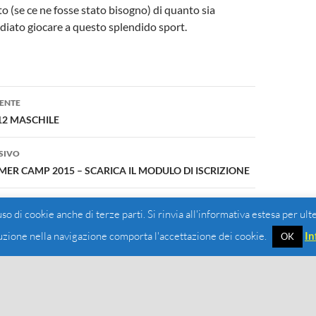
o (se ce ne fosse stato bisogno) di quanto sia
iato giocare a questo splendido sport.
one
ENTE
2 MASCHILE
SIVO
R CAMP 2015 – SCARICA IL MODULO DI ISCRIZIONE
 uso di cookie anche di terze parti. Si rinvia all'informativa estesa per ult
zione nella navigazione comporta l'accettazione dei cookie.
In
OK