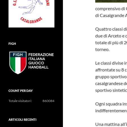
comprensivo di C
di Casalgrande A
Quattro classi d
due di Arceto e 
totale di più di 
FIGH
torneo.
Le classi divise
affrontate su 8 c
gruppo sportivo 
casalgrandese d
sportivo sintetic
COUNT PER DAY
Totale visitatori:
860084
Ogni squadra ins
indifferentemente
ARTICOLI RECENTI
Una mattina all’