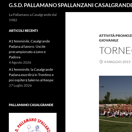
Cerca
G.S.D. PALLAMANO SPALLANZANI CASALGRAND
La Pallamano a Casalgrande dal
1982
ARTICOLI RECENTI
ATTIVITÀ PROMOZ
GIOVANILE
A1 femminile, Casalgrande
Padana al lavoro. Uscite
TORNE
precampionato a Leno e
Padova
4 MAGGIO 2015
4 Agosto 2026
A1 femminile, la Casalgrande
Padana esordirà in Trentino e
poi ospiterà Salerno al Keope
27 Luglio 2026
PALLAMANO CASALGRANDE