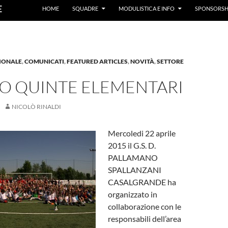
E
HOME
SQUADRE
MODULISTICA E INFO
SPONSORSH
IONALE
,
COMUNICATI
,
FEATURED ARTICLES
,
NOVITÀ
,
SETTORE
O QUINTE ELEMENTARI
NICOLÒ RINALDI
Mercoledi 22 aprile
2015 il G.S. D.
PALLAMANO
SPALLANZANI
CASALGRANDE ha
organizzato in
collaborazione con le
responsabili dell’area