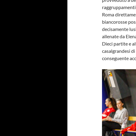
raggruppamenti s
Roma direttament
biancorosse pos
decisamente lus
allenate da Elena
Dieci partite e 
casalgrandesi di
conseguente acce