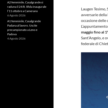
A2 femminile, Casalgrande si
raduna il 24/8. Sfida inaugurale
Laugen Tesimo, S
l’11 ottobre a Camerano
avversarie della
6 Agosto 2026
occasione delle
A1 femminile, Casalgrande
Padana al lavoro. Uscite
L’appuntamento c
precampionato a Leno e
maggio fino al 1
Padova
Sant’Angelo, e o
4 Agosto 2026
federale di Chiet