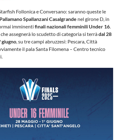
tarfish Follonica e Conversano: saranno queste le
Pallamano S
pallanzani Casalgrande
nel girone D, in
 ormai imminenti
finali nazionali femminili Under 16
.
he assegnerà lo scudetto di categoria si terrà
dal 28
° giugno
, su tre campi abruzzesi: Pescara, Città
vviamente il pala Santa Filomena – Centro tecnico
i.