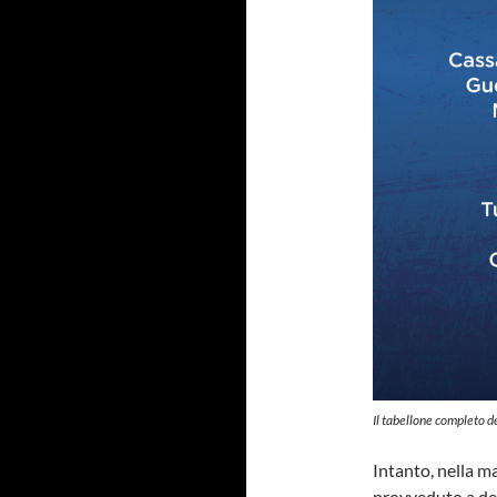
Il tabellone completo d
Intanto, nella m
provveduto a det