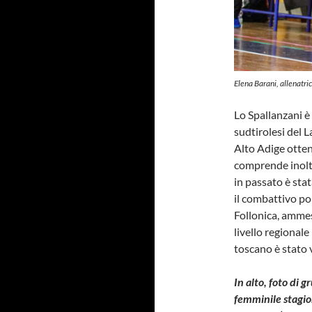
Elena Barani, allenatr
Lo Spallanzani è
sudtirolesi del 
Alto Adige otten
comprende inoltr
in passato è sta
il combattivo po
Follonica, ammess
livello regionale 
toscano è stato 
In alto, foto di
femminile stagi