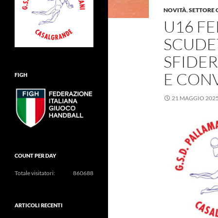
NOVITÀ
,
SETTORE 
U16 FE
SCUDE
SFIDER
E CON
FIGH
21 MAGGIO 202
COUNT PER DAY
Totale visitatori:
860688
ARTICOLI RECENTI