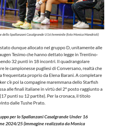
ice dello Spallanzani Casalgrande U16 femminile (foto Monica Mandrioli)
 stato dunque allocato nel gruppo D, unitamente alle
Laugen Tesimo che hanno dettato legge in Trentino-
endo 32 punti in 18 incontri. Il quadrangolare
e le campionesse pugliesi di Conversano, realtà che
ta frequentata proprio da Elena Barani. A completare
ker c’è poi la compagine maremmana dello Starfish
a alle finali italiane in virtù del 2° posto raggiunto a
(17 punti su 12 partite). Per la cronaca, il titolo
vinto dalle Tushe Prato.
 gruppo per lo Spallanzani Casalgrande Under 16
one 2024/25 (immagine realizzata da Monica