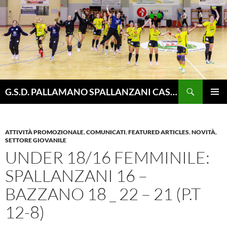
Vai
al
contenuto
Cerca
G.S.D. PALLAMANO SPALLANZANI CASALGRANDE
MENU
PRINCI
ATTIVITÀ PROMOZIONALE
,
COMUNICATI
,
FEATURED ARTICLES
,
NOVITÀ
,
SETTORE GIOVANILE
UNDER 18/16 FEMMINILE:
SPALLANZANI 16 –
BAZZANO 18 _ 22 – 21 (P.T
12-8)