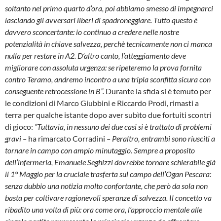
soltanto nel primo quarto d’ora, poi abbiamo smesso di impegnarci
lasciando gli avversari liberi di spadroneggiare. Tutto questo è
davvero sconcertante: io continuo a credere nelle nostre
potenzialità in chiave salvezza, perchè tecnicamente non ci manca
nulla per restare in A2. D’altro canto, l’atteggiamento deve
migliorare con assoluta urgenza: se ripeteremo la prova fornita
contro Teramo, andremo incontro a una tripla sconfitta sicura con
conseguente retrocessione in B”.
Durante la sfida si è temuto per
le condizioni di Marco Giubbini e Riccardo Prodi, rimasti a
terra per qualche istante dopo aver subìto due fortuiti scontri
di gioco:
“Tuttavia, in nessuno dei due casi si è trattato di problemi
gravi –
ha rimarcato Corradini
– Peraltro, entrambi sono riusciti a
tornare in campo con ampio minutaggio. Sempre a proposito
dell’infermeria, Emanuele Seghizzi dovrebbe tornare schierabile già
il 1° Maggio per la cruciale trasferta sul campo dell’Ogan Pescara:
senza dubbio una notizia molto confortante, che però da sola non
basta per coltivare ragionevoli speranze di salvezza. Il concetto va
ribadito una volta di più: ora come ora, l’approccio mentale alle