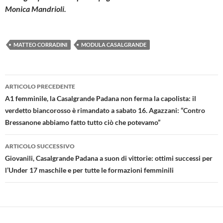
Monica Mandrioli.
MATTEO CORRADINI
MODULA CASALGRANDE
Navigazione
ARTICOLO PRECEDENTE
articolo
A1 femminile, la Casalgrande Padana non ferma la capolista: il
verdetto biancorosso è rimandato a sabato 16. Agazzani: “Contro
Bressanone abbiamo fatto tutto ciò che potevamo”
ARTICOLO SUCCESSIVO
Giovanili, Casalgrande Padana a suon di vittorie: ottimi successi per
l’Under 17 maschile e per tutte le formazioni femminili