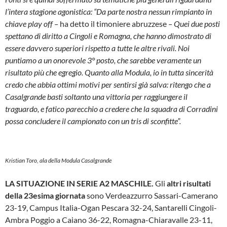
l’intera stagione agonistica: “Da parte nostra nessun rimpianto in
chiave play off –
ha detto il timoniere abruzzese
– Quei due posti
spettano di diritto a Cingoli e Romagna, che hanno dimostrato di
essere davvero superiori rispetto a tutte le altre rivali. Noi
puntiamo a un onorevole 3° posto, che sarebbe veramente un
risultato più che egregio. Quanto alla Modula, io in tutta sincerità
credo che abbia ottimi motivi per sentirsi già salva: ritengo che a
Casalgrande basti soltanto una vittoria per raggiungere il
traguardo, e fatico parecchio a credere che la squadra di Corradini
possa concludere il campionato con un tris di sconfitte”.
Kristian Toro, ala della Modula Casalgrande
LA SITUAZIONE IN SERIE A2 MASCHILE.
Gli
altri risultati
della 23esima giornata
sono Verdeazzurro Sassari-Camerano
23-19, Campus Italia-Ogan Pescara 32-24, Santarelli Cingoli-
Ambra Poggio a Caiano 36-22, Romagna-Chiaravalle 23-11,