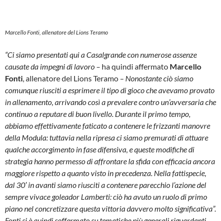
Marcello Fonti, allenatore del Lions Teramo
“Ci siamo presentati qui a Casalgrande con numerose assenze
causate da impegni di lavoro –
ha quindi affermato
Marcello
Fonti
, allenatore del Lions Teramo
– Nonostante ciò siamo
comunque riusciti a esprimere il tipo di gioco che avevamo provato
in allenamento, arrivando così a prevalere contro un’avversaria che
continuo a reputare di buon livello. Durante il primo tempo,
abbiamo effettivamente faticato a contenere le frizzanti manovre
della Modula: tuttavia nella ripresa ci siamo premurati di attuare
qualche accorgimento in fase difensiva, e queste modifiche di
strategia hanno permesso di affrontare la sfida con efficacia ancora
maggiore rispetto a quanto visto in precedenza. Nella fattispecie,
dal 30′ in avanti siamo riusciti a contenere parecchio l’azione del
sempre vivace goleador Lamberti: ciò ha avuto un ruolo di primo
piano nel concretizzare questa vittoria davvero molto significativa”.
Fonti si è quindi soffermato su tematiche più generali riguardanti