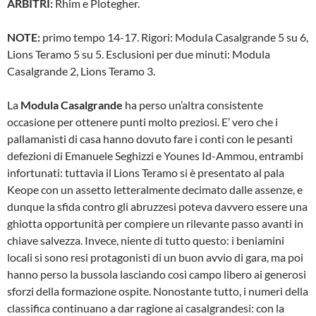
ARBITRI:
Rhim e Plotegher.
NOTE:
primo tempo 14-17. Rigori: Modula Casalgrande 5 su 6,
Lions Teramo 5 su 5. Esclusioni per due minuti: Modula
Casalgrande 2, Lions Teramo 3.
La
Modula Casalgrande
ha perso un’altra consistente
occasione per ottenere punti molto preziosi. E’ vero che i
pallamanisti di casa hanno dovuto fare i conti con le pesanti
defezioni di Emanuele Seghizzi e Younes Id-Ammou, entrambi
infortunati: tuttavia il Lions Teramo si è presentato al pala
Keope con un assetto letteralmente decimato dalle assenze, e
dunque la sfida contro gli abruzzesi poteva davvero essere una
ghiotta opportunità per compiere un rilevante passo avanti in
chiave salvezza. Invece, niente di tutto questo: i beniamini
locali si sono resi protagonisti di un buon avvio di gara, ma poi
hanno perso la bussola lasciando così campo libero ai generosi
sforzi della formazione ospite. Nonostante tutto, i numeri della
classifica continuano a dar ragione ai casalgrandesi: con la