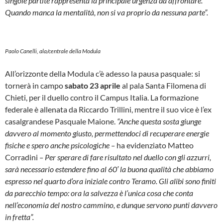
singole partite rappresenta la principale urgenza da affrontare.
Quando manca la mentalità, non si va proprio da nessuna parte”.
Paolo Canelli, ala/centrale della Modula
All’orizzonte della Modula c’è adesso la pausa pasquale: si
tornerà in campo
sabato 23 aprile
al pala Santa Filomena di
Chieti, per il duello contro il Campus Italia. La formazione
federale è allenata da Riccardo Trillini, mentre il suo vice è l’ex
casalgrandese Pasquale Maione.
“Anche questa sosta giunge
davvero al momento giusto, permettendoci di recuperare energie
fisiche e spero anche psicologiche –
ha evidenziato Matteo
Corradini
– Per sperare di fare risultato nel duello con gli azzurri,
sarà necessario estendere fino al 60′ la buona qualità che abbiamo
espresso nel quarto d’ora iniziale contro Teramo. Gli alibi sono finiti
da parecchio tempo: ora la salvezza è l’unica cosa che conta
nell’economia del nostro cammino, e dunque servono punti davvero
in fretta”.