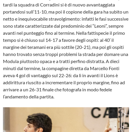
tardi la squadra di Corradini si è di nuovo avvantaggiata
portandosi sull’11-10, ma poi il copione della gara ha subìto un
netto e inequivocabile stravolgimento: infatti le fasi successive
sono state caratterizzate dal predominio dei “Leoni”, sempre
avanti nel punteggio fino al termine. Nella fattispecie il primo
tempo si è chiuso sul 14-17 a favore degli ospiti: al 40′ il
margine dei teramani era più sottile (20-21), ma poi gli ospiti
hanno trovato senza troppi problemi la strada per domare una
Modula piuttosto opaca e a tratti perfino distratta. A dieci
minuti dal termine, la compagine diretta da Marcello Fonti
aveva 4 gol di vantaggio sul 22-26: da lì in avanti il Lions è
addirittura riuscito a incrementare il proprio margine, fino ad
arrivare a un 26-31 finale che fotografa in modo fedele
l’andamento della partita.