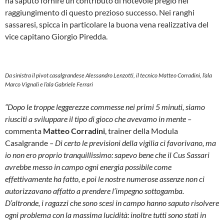
ha saputo fornire un contributo di notevole pregio nel
raggiungimento di questo prezioso successo. Nei ranghi
sassaresi, spicca in particolare la buona vena realizzativa del
vice capitano Giorgio Piredda.
Da sinistra il pivot casalgrandese Alessandro Lenzotti, il tecnico Matteo Corradini, l’ala
Marco Vignali e l’ala Gabriele Ferrari
“Dopo le troppe leggerezze commesse nei primi 5 minuti, siamo
riusciti a sviluppare il tipo di gioco che avevamo in mente –
commenta
Matteo Corradini
, trainer della Modula
Casalgrande
– Di certo le previsioni della vigilia ci favorivano, ma
io non ero proprio tranquillissimo: sapevo bene che il Cus Sassari
avrebbe messo in campo ogni energia possibile come
effettivamente ha fatto, e poi le nostre numerose assenze non ci
autorizzavano affatto a prendere l’impegno sottogamba.
D’altronde, i ragazzi che sono scesi in campo hanno saputo risolvere
ogni problema con la massima lucidità: inoltre tutti sono stati in