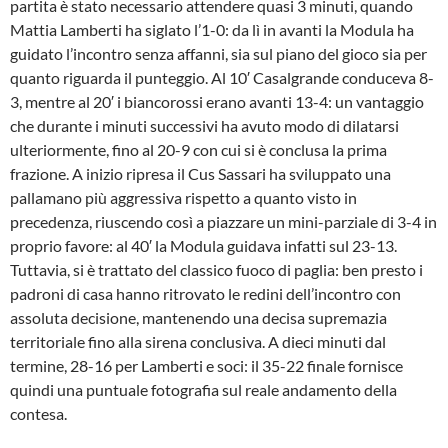
partita è stato necessario attendere quasi 3 minuti, quando
Mattia Lamberti ha siglato l’1-0: da lì in avanti la Modula ha
guidato l’incontro senza affanni, sia sul piano del gioco sia per
quanto riguarda il punteggio. Al 10′ Casalgrande conduceva 8-
3, mentre al 20′ i biancorossi erano avanti 13-4: un vantaggio
che durante i minuti successivi ha avuto modo di dilatarsi
ulteriormente, fino al 20-9 con cui si è conclusa la prima
frazione. A inizio ripresa il Cus Sassari ha sviluppato una
pallamano più aggressiva rispetto a quanto visto in
precedenza, riuscendo così a piazzare un mini-parziale di 3-4 in
proprio favore: al 40′ la Modula guidava infatti sul 23-13.
Tuttavia, si è trattato del classico fuoco di paglia: ben presto i
padroni di casa hanno ritrovato le redini dell’incontro con
assoluta decisione, mantenendo una decisa supremazia
territoriale fino alla sirena conclusiva. A dieci minuti dal
termine, 28-16 per Lamberti e soci: il 35-22 finale fornisce
quindi una puntuale fotografia sul reale andamento della
contesa.