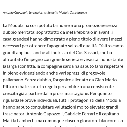
Antonio Capozzoli, terzino/centrale della Modula Casalgrande
La Modula ha così potuto brindare a una promozione senza
dubbio meritata: soprattutto da metà febbraio in avanti, i
casalgrandesi hanno dimostrato a pieno titolo di avere i mezzi
necessari per ottenere l’agognato salto di qualità. D’altro canto
grandi applausi anche all’indirizzo del Cus Sassari, che ha
affrontato l’impegno con grande serietà e vivacità: nonostante
la larga sconfitta, la compagine sarda ha saputo farsi rispettare
in pieno evidenziando anche vari sprazzi di pregevole
pallamano. Senza dubbio, l’organico allenato da Gian Mario
Pittorru ha le carte in regola per ambire a una consistente
crescita già a partire dalla prossima stagione. Per quanto
riguarda le prove individuali, tutti i protagonisti della Modula
hanno saputo conquistare valutazioni molto elevate: grandi
trascinatori Antonio Capozzoli, Gabriele Ferrari e il capitano
Mattia Lamberti, ma comunque ciascun giocatore biancorosso