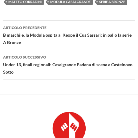
MATTEO CORRADINI
MODULA CASALGRANDE
SERIE A BRONZE
Navigazione
ARTICOLO PRECEDENTE
articolo
B maschile, la Modula ospita al Keope il Cus Sassari: in palio la serie
A Bronze
ARTICOLO SUCCESSIVO
Under 13, finali regionali: Casalgrande Padana di scena a Castelnovo
Sotto