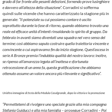
grado di far fronte alle pesanti defezioni, fornendo prove lusinghiere
e davvero all’altezza della situazione”.
Corradini si sofferma
quindi sulle vicende che hanno caratterizzato la stagione più in
generale:
“Il potenziale su cui possiamo contare è uscito
soprattutto durante la fase di ritorno, quando abbiamo trovato una
reale ed efficace unità d’intenti rinsaldando lo spirito di gruppo. Da
febbraio in avanti siamo diventati una squadra nel vero senso del
termine: così abbiamo saputo costruire quella traiettoria vincente e
convincente a cui aspiravamo fin da inizio stagione. Quest’ascesa in
serie A Bronze premia l’indubbia qualità del nostro lavoro: inoltre,
se ripenso all’amarezza legata all’inattesa e sfortunata
retrocessione di un anno fa, questa gratificazione che abbiamo
ottenuto assume un valore ancora più rilevante e significativo”.
Un’altra immagine di festa della Modula Casalgrande, dopo la vittoria e la promozione
“Permettetemi di rivolgere uno speciale grazie alla mia compagna
Stefania Guiducci e alla mia famiglia –
prosegue Corradini
– Poi