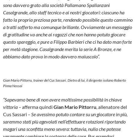
sono davvero grato alla società Pallamano Spallanzani
Casalgrande, allo staff tecnico e ai nostri giocatori: ciascuno ha
fatto la propria preziosa parte, rendendo possibile questo cammino
a tratti sofferto ma comunque brillante. Ovviamente un messaggio
di gratitudine va anche ai ragazzi che non hanno potuto giocare
questo spareggio, e pure a Filippo Barbieri che ci ha dato man forte
per metà stagione. Casalgrande merita la serie A Bronze, e ne
abbiamo dato prova in modo davvero maiuscolo”.
Gian Mario Pittorru, trainer del Cus Sassari. Dietro di lui, il dirigente isolano Roberto
Pinna Nossai
“Sapevamo bene di non avere moltissime possibilità in chiave
vittoria –
afferma quindi
Gian Mario Pittorru
, allenatore del
Cus Sassari
– Se avessimo potuto contare su un giocatore in più,
saremmo stati più agevolati nell’effettuare rotazioni riportando
magari una sconfitta meno severa: tuttavia, nulla che potesse
veramente cambiare la sostanza delle cose. Pur essendosi