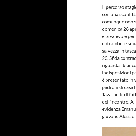
Il percorso stag
con una sconfitt
comunque non spo
domenica 28 apri
era valevole per 
entrambe le squ
salvezza in tasca
20. Sfida contra
riguarda i bianco
indisposizioni p
è presentato in 
padroni di casa 
Tavarnelle di fat
dell’incontro. A 
evidenza Emanuel
giovane Alessio 