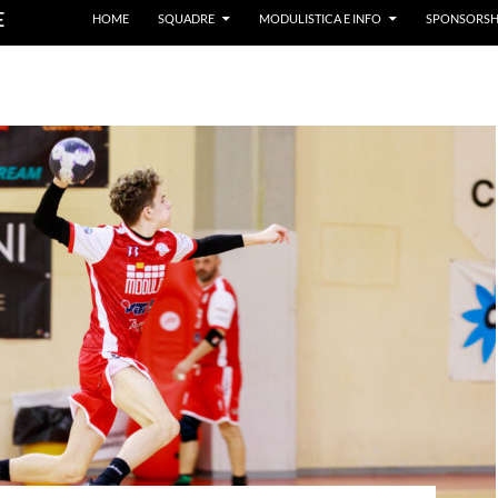
E
HOME
SQUADRE
MODULISTICA E INFO
SPONSORSH