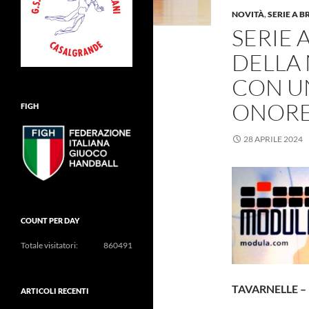
NOVITÀ
,
SERIE A 
SERIE 
DELLA
CON U
ONORE
FIGH
28 APRILE 2024
COUNT PER DAY
Totale visitatori:
860491
TAVARNELLE –
ARTICOLI RECENTI