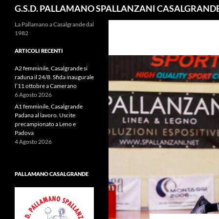
Cerca
G.S.D. PALLAMANO SPALLANZANI CASALGRAND
La Pallamano a Casalgrande dal
1982
ARTICOLI RECENTI
A2 femminile, Casalgrande si
raduna il 24/8. Sfida inaugurale
l’11 ottobre a Camerano
6 Agosto 2026
A1 femminile, Casalgrande
Padana al lavoro. Uscite
precampionato a Leno e
Padova
4 Agosto 2026
PALLAMANO CASALGRANDE