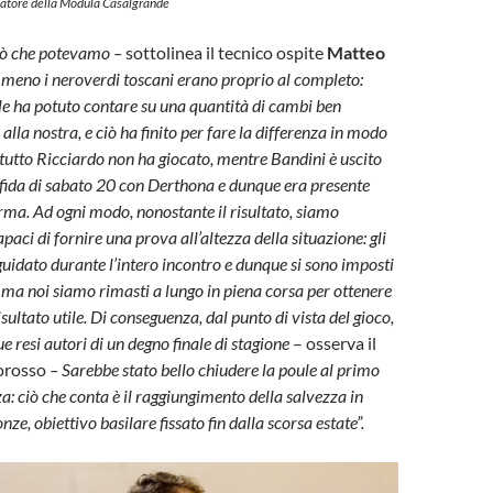
natore della Modula Casalgrande
iò che potevamo –
sottolinea il tecnico ospite
Matteo
eno i neroverdi toscani erano proprio al completo:
le ha potuto contare su una quantità di cambi ben
alla nostra, e ciò ha finito per fare la differenza in modo
etutto Ricciardo non ha giocato, mentre Bandini è uscito
fida di sabato 20 con Derthona e dunque era presente
irma. Ad ogni modo, nonostante il risultato, siamo
aci di fornire una prova all’altezza della situazione: gli
uidato durante l’intero incontro e dunque si sono imposti
 ma noi siamo rimasti a lungo in piena corsa per ottenere
ltato utile. Di conseguenza, dal punto di vista del gioco,
 resi autori di un degno finale di stagione
– osserva il
corosso
– Sarebbe stato bello chiudere la poule al primo
a: ciò che conta è il raggiungimento della salvezza in
nze, obiettivo basilare fissato fin dalla scorsa estate”.