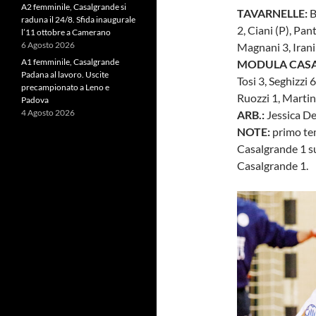
A2 femminile, Casalgrande si
TAVARNELLE:
B
raduna il 24/8. Sfida inaugurale
2, Ciani (P), Pant
l’11 ottobre a Camerano
6 Agosto 2026
Magnani 3, Irani 
A1 femminile, Casalgrande
MODULA CAS
Padana al lavoro. Uscite
Tosi 3, Seghizzi 
precampionato a Leno e
Ruozzi 1, Martin
Padova
4 Agosto 2026
ARB.:
Jessica D
NOTE:
primo tem
Casalgrande 1 su
Casalgrande 1.