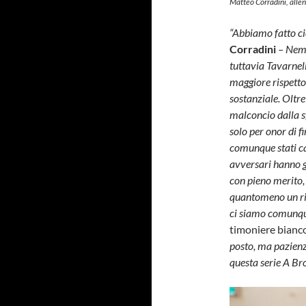
Matteo Corradini, alle
“Abbiamo fatto c
Corradini
– Nemm
tuttavia Tavarnel
maggiore rispetto 
sostanziale. Oltr
malconcio dalla s
solo per onor di f
comunque stati cap
avversari hanno g
con pieno merito,
quantomeno un risu
ci siamo comunque
timoniere bian
posto, ma pazienz
questa serie A Bro