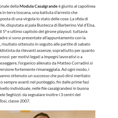
ionale della
Modula Casalgrande
è giunto al capolinea
a in terra toscana, una battuta d’arresto che
sta di una virgola lo stato delle cose. La sfida di
le, disputata al pala Bustecca di Barberino Val d’Elsa,
il 5° e ultimo capitolo del girone playout: tuttavia
adre si sono presentate all’appuntamento con la
, risultato ottenuto in seguito alle partite di sabato
ddistinta da rilevanti assenze, soprattutto per quanto
rossi: per motivi legati a impegni lavorativi o a
asseggere, l’organico allenato da Matteo Corradini si
versione fortemente rimaneggiata. Ad ogni modo, i
hanno ottenuto un successo che può dirsi meritato:
to sempre avanti nel punteggio, fin dalle prime fasi
livello individuale, nelle file casalgrandesi in buona
e Seghizzi: da segnalare inoltre i 3 centri del
Tosi, classe 2007.