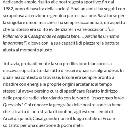
dedicando ampio risalto alle nostre gesta sportive: fin dal
1982, anno di nascita della società, Spallanzani ci ha seguiti con
scrupolosa attenzione e genuina partecipazione. Sarà forse per
la singolare omonimia che ci ha sempre accomunati, un aspetto
che lui stesso era solito evidenziare in varie occasioni:
“La
Pallamano di Casalgrande va seguita bene…. perchè ha un nome
importante!”
, diceva con la sua capacità di piazzare la battuta
giusta al momento giusto.
Tuttavia, probabilmente la sua predilezione biancorossa
nasceva soprattutto dal fatto di essere quasi casalgrandese. In
qualsiasi contesto si trovasse, Ercole era sempre pronto a
ribadire con energia le proprie origini arcetane: al tempo
stesso lui aveva persino cura di specificare l’esatto indirizzo
delle proprie radici, ricordando con fervore di
“essere nato in via
Querciola”
. Chi conosce la geografia delle nostre zone sa bene
che si tratta di una strada di confine, agli estremi lembi di
Arceto: quindi, Casalgrande non è il luogo natale di Ercole
soltanto per una questione di pochi metri.