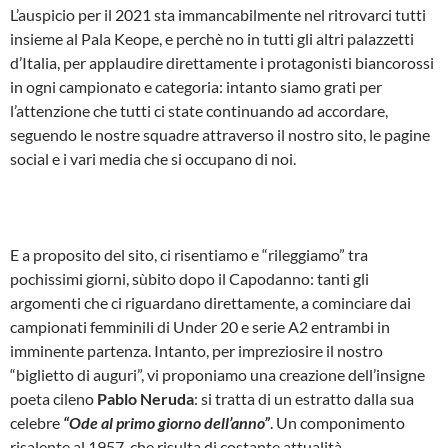
L’auspicio per il 2021 sta immancabilmente nel ritrovarci tutti
insieme al Pala Keope, e perchè no in tutti gli altri palazzetti
d’Italia, per applaudire direttamente i protagonisti biancorossi
in ogni campionato e categoria: intanto siamo grati per
l’attenzione che tutti ci state continuando ad accordare,
seguendo le nostre squadre attraverso il nostro sito, le pagine
social e i vari media che si occupano di noi.
E a proposito del sito, ci risentiamo e “rileggiamo” tra
pochissimi giorni, sùbito dopo il Capodanno: tanti gli
argomenti che ci riguardano direttamente, a cominciare dai
campionati femminili di Under 20 e serie A2 entrambi in
imminente partenza. Intanto, per impreziosire il nostro
“biglietto di auguri”, vi proponiamo una creazione dell’insigne
poeta cileno
Pablo Neruda
: si tratta di un estratto dalla sua
celebre
“Ode al primo giorno dell’anno”
. Un componimento
risalente al 1957, che risulta di costante attualità.