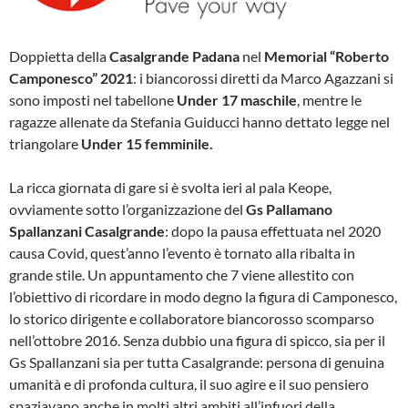
Doppietta della
Casalgrande Padana
nel
Memorial “Roberto
Camponesco” 2021
: i biancorossi diretti da Marco Agazzani si
sono imposti nel tabellone
Under 17 maschile
, mentre le
ragazze allenate da Stefania Guiducci hanno dettato legge nel
triangolare
Under 15 femminile.
La ricca giornata di gare si è svolta ieri al pala Keope,
ovviamente sotto l’organizzazione del
Gs Pallamano
Spallanzani Casalgrande
: dopo la pausa effettuata nel 2020
causa Covid, quest’anno l’evento è tornato alla ribalta in
grande stile. Un appuntamento che 7 viene allestito con
l’obiettivo di ricordare in modo degno la figura di Camponesco,
lo storico dirigente e collaboratore biancorosso scomparso
nell’ottobre 2016. Senza dubbio una figura di spicco, sia per il
Gs Spallanzani sia per tutta Casalgrande: persona di genuina
umanità e di profonda cultura, il suo agire e il suo pensiero
spaziavano anche in molti altri ambiti all’infuori della