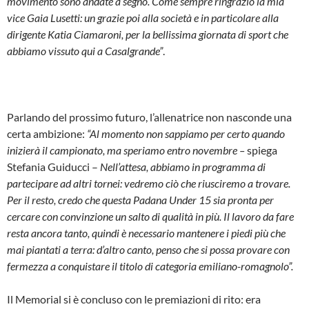
movimento sono andate a segno. Come sempre ringrazio la mia
vice Gaia Lusetti: un grazie poi alla società e in particolare alla
dirigente Katia Ciamaroni, per la bellissima giornata di sport che
abbiamo vissuto qui a Casalgrande”
.
Parlando del prossimo futuro, l’allenatrice non nasconde una
certa ambizione:
“Al momento non sappiamo per certo quando
inizierà il campionato, ma speriamo entro novembre –
spiega
Stefania Guiducci –
Nell’attesa, abbiamo in programma di
partecipare ad altri tornei: vedremo ciò che riusciremo a trovare.
Per il resto, credo che questa Padana Under 15 sia pronta per
cercare con convinzione un salto di qualità in più. Il lavoro da fare
resta ancora tanto, quindi è necessario mantenere i piedi più che
mai piantati a terra: d’altro canto, penso che si possa provare con
fermezza a conquistare il titolo di categoria emiliano-romagnolo”.
Il Memorial si è concluso con le premiazioni di rito: era