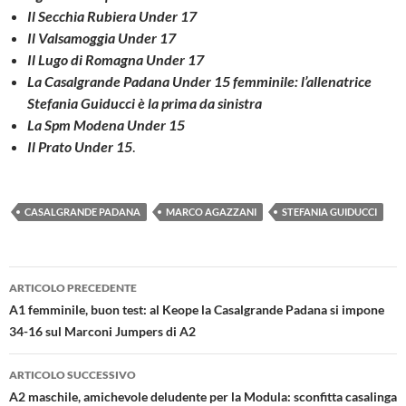
Il Secchia Rubiera Under 17
Il Valsamoggia Under 17
Il Lugo di Romagna Under 17
La Casalgrande Padana Under 15 femminile: l’allenatrice
Stefania Guiducci è la prima da sinistra
La Spm Modena Under 15
Il Prato Under 15
.
CASALGRANDE PADANA
MARCO AGAZZANI
STEFANIA GUIDUCCI
Navigazione
ARTICOLO PRECEDENTE
articolo
A1 femminile, buon test: al Keope la Casalgrande Padana si impone
34-16 sul Marconi Jumpers di A2
ARTICOLO SUCCESSIVO
A2 maschile, amichevole deludente per la Modula: sconfitta casalinga