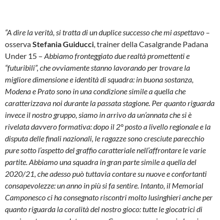
“A dire la verità, si tratta di un duplice successo che mi aspettavo –
osserva
Stefania Guiducci
, trainer della Casalgrande Padana
Under 15 –
Abbiamo fronteggiato due realtà promettenti e
“futuribili”, che ovviamente stanno lavorando per trovare la
migliore dimensione e identità di squadra: in buona sostanza,
Modena e Prato sono in una condizione simile a quella che
caratterizzava noi durante la passata stagione. Per quanto riguarda
invece il nostro gruppo, siamo in arrivo da un’annata che si è
rivelata davvero formativa: dopo il 2° posto a livello regionale e la
disputa delle finali nazionali, le ragazze sono cresciute parecchio
pure sotto l’aspetto del graffio caratteriale nell’affrontare le varie
partite. Abbiamo una squadra in gran parte simile a quella del
2020/21, che adesso può tuttavia contare su nuove e confortanti
consapevolezze: un anno in più si fa sentire. Intanto, il Memorial
Camponesco ci ha consegnato riscontri molto lusinghieri anche per
quanto riguarda la coralità del nostro gioco: tutte le giocatrici di