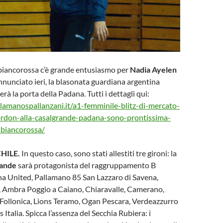
 biancorossa c’è grande entusiasmo per
Nadia Ayelen
nnunciato ieri, la blasonata guardiana argentina
erà la porta della Padana. Tutti i dettagli qui:
lamanospallanzani.it/a1-femminile-blitz-di-mercato-
rdon-alla-casalgrande-padana-sono-prontissima-
-biancorossa/
HILE.
In questo caso, sono stati allestiti tre gironi: la
rande
sarà protagonista del raggruppamento B
na United, Pallamano 85 San Lazzaro di Savena,
 Ambra Poggio a Caiano, Chiaravalle, Camerano,
h Follonica, Lions Teramo, Ogan Pescara, Verdeazzurro
Italia. Spicca l’assenza del Secchia Rubiera: i