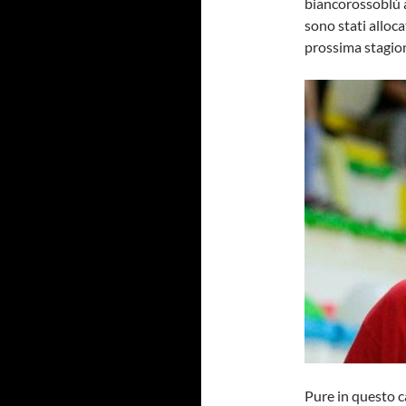
biancorossoblù a
sono stati alloca
prossima stagion
Pure in questo ca