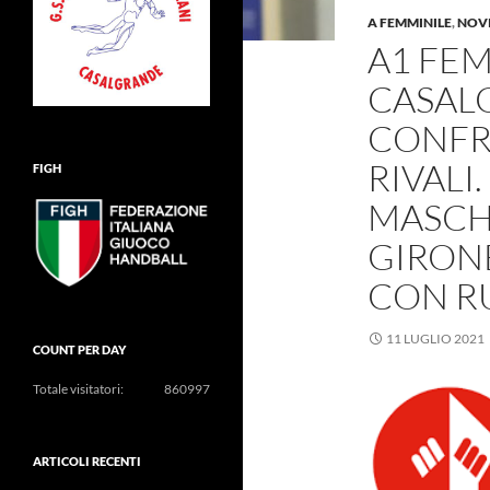
A FEMMINILE
,
NOV
A1 FEM
CASAL
CONFR
RIVALI
FIGH
MASCH
GIRONE
CON R
11 LUGLIO 2021
COUNT PER DAY
Totale visitatori:
860997
ARTICOLI RECENTI