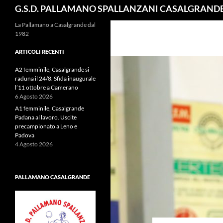
Cerca
G.S.D. PALLAMANO SPALLANZANI CASALGRAND
La Pallamano a Casalgrande dal
1982
ARTICOLI RECENTI
A2 femminile, Casalgrande si
raduna il 24/8. Sfida inaugurale
l’11 ottobre a Camerano
6 Agosto 2026
A1 femminile, Casalgrande
Padana al lavoro. Uscite
precampionato a Leno e
Padova
4 Agosto 2026
PALLAMANO CASALGRANDE