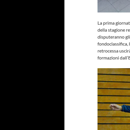
La prima giornat
della stagione r
disputeranno gli
fondoclassifica, 
retrocessa uscir
formazioni dall’