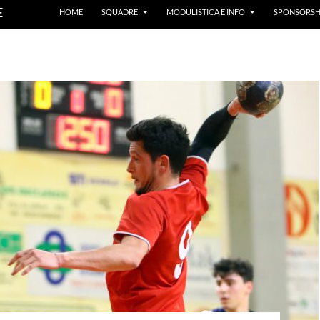
E
HOME
SQUADRE
MODULISTICA E INFO
SPONSORSH