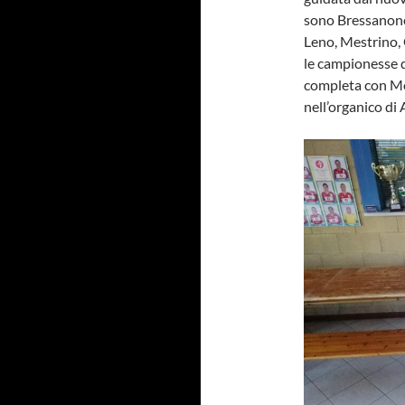
sono Bressanone
Leno, Mestrino, 
le campionesse d’
completa con Me
nell’organico di