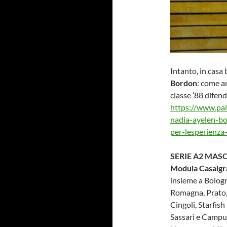
Intanto, in casa
Bordon
: come a
classe ’88 difend
https://www.pal
nadia-ayelen-bo
per-lesperienza
SERIE A2 MASC
Modula Casalg
insieme a Bolog
Romagna, Prato,
Cingoli, Starfis
Sassari e Campus 