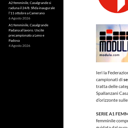
A2 femminile, Casalgrande si
raduna il 24/8. Sfida inaugurale
l’11 ottobre a Camerano
6 Agosto 2026
A1 femminile, Casalgrande
Padana al lavoro. Uscite
precampionato a Leno e
Padova
4 Agosto 2026
Ieri la Federazio
campionati di
se
tratta delle cat
Spallanzani Casa
d’orizzonte sulle
SERIE A1 FEMM
femminile compr
guidata dal nuov