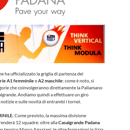
ne ha ufficializzato la griglia di partenza dei
rie A1 femminile
e
A2 maschile
: come è noto, si
egorie che coinvolgeranno direttamente la Pallamano
lgrande. Andiamo quindi a effettuare un giro
 notizie e sulle novità di entrambi i tornei.
INILE.
Come previsto, la massima divisione
enderà 12 squadre: oltre alla
Casalgrande Padana
o tecnico Marco Agazzani, le altre formazioni in lizza