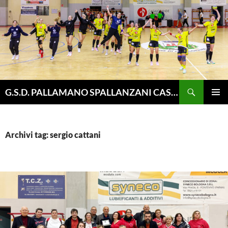
Vai
al
contenuto
Cerca
G.S.D. PALLAMANO SPALLANZANI CASALGRANDE
MENU
PRINCI
Archivi tag: sergio cattani