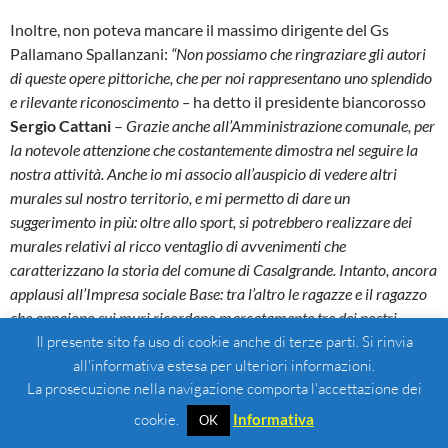
Inoltre, non poteva mancare il massimo dirigente del Gs
Pallamano Spallanzani:
“Non possiamo che ringraziare gli autori
di queste opere pittoriche, che per noi rappresentano uno splendido
e rilevante riconoscimento –
ha detto il presidente biancorosso
Sergio Cattani
–
Grazie anche all’Amministrazione comunale, per
la notevole attenzione che costantemente dimostra nel seguire la
nostra attività. Anche io mi associo all’auspicio di vedere altri
murales sul nostro territorio, e mi permetto di dare un
suggerimento in più: oltre allo sport, si potrebbero realizzare dei
murales relativi al ricco ventaglio di avvenimenti che
caratterizzano la storia del comune di Casalgrande. Intanto, ancora
applausi all’Impresa sociale Base: tra l’altro le ragazze e il ragazzo
che appaiono sui muri ricordano marcatamente tre dei nostri
atleti… A voi scoprire quali sono!”
Il presente sito fa uso di cookie anche di terze parti. Si rinvia
all'informativa estesa per ulteriori informazioni.
La prosecuzione nella navigazione comporta l'accettazione dei
ALESSIA RONCARATI
GIULIA FERRETTI
GIUSEPPE DAVIDDI
cookie.
Informativa
OK
IMPRESA SOCIALE BASE
LAURA FARINA