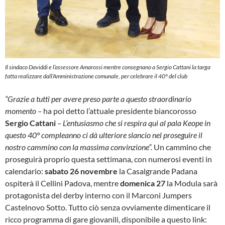
Il sindaco Daviddi e l’assessore Amarossi mentre consegnano a Sergio Cattani la targa
fatta realizzare dall’Amministrazione comunale, per celebrare il 40° del club
“Grazie a tutti per avere preso parte a questo straordinario
momento –
ha poi detto l’attuale presidente biancorosso
Sergio Cattani
– L’entusiasmo che si respira qui al pala Keope in
questo 40° compleanno ci dà ulteriore slancio nel proseguire il
nostro cammino con la massima convinzione”.
Un cammino che
proseguirà proprio questa settimana, con numerosi eventi in
calendario:
sabato 26 novembre
la Casalgrande Padana
ospiterà il Cellini Padova, mentre
domenica 27
la Modula sarà
protagonista del derby interno con il Marconi Jumpers
Castelnovo Sotto. Tutto ciò senza ovviamente dimenticare il
ricco programma di gare giovanili, disponibile a questo link: