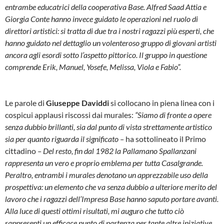
entrambe educatrici della cooperativa Base. Alfred Saad Attia e
Giorgia Conte hanno invece guidato le operazioni nel ruolo di
direttori artistici: si tratta di due tra i nostri ragazzi più esperti, che
hanno guidato nel dettaglio un volenteroso gruppo di giovani artisti
ancora agli esordi sotto l’aspetto pittorico. Il gruppo in questione
comprende Erik, Manuel, Yosefe, Melissa, Viola e Fabio”.
Le parole di
Giuseppe Daviddi
si collocano in piena linea con i
cospicui applausi riscossi dai murales:
“Siamo di fronte a opere
senza dubbio brillanti, sia dal punto di vista strettamente artistico
sia per quanto riguarda il significato –
ha sottolineato il Primo
cittadino
– Del resto, fin dal 1982 la Pallamano Spallanzani
rappresenta un vero e proprio emblema per tutta Casalgrande.
Peraltro, entrambi i murales denotano un apprezzabile uso della
prospettiva: un elemento che va senza dubbio a ulteriore merito del
lavoro che i ragazzi dell’Impresa Base hanno saputo portare avanti.
Alla luce di questi ottimi risultati, mi auguro che tutto ciò
rappresenti un efficace punto di partenza per tante altre iniziative