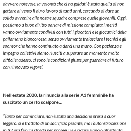
davvero notevole: la volontà che ci ha guidati è stata quella di non
gettare al vento il duro lavoro di tanti anni, cercando di dare un
solido avvenire alle nostre squadre comprese quelle giovanili. Oggi,
possiamo a buon diritto parlare di missione compiuta: i meriti
vanno ovviamente condivisi con tutti i giocatori e le giocatrici della
pallamano biancorossa, senza ovviamente tralasciare i tecnici e gli
sponsor che hanno continuato a darci una mano. Con pazienza e
impegno collettivi siamo riusciti a superare un momento molto
difficile: adesso, ci sono le condizioni giuste per guardare al futuro
con rinnovato vigore”.
Nell’estate 2020, la rinuncia alla serie A1 femminile ha
suscitato un certo scalpore…
“Tanto per cominciare, non è stata una decisione presa a cuor
leggero: si è trattato di un sacrificio pesante, ma l’autoretrocessione
in A2 era l’unica strada per proseguire e ridare slancio all’attività