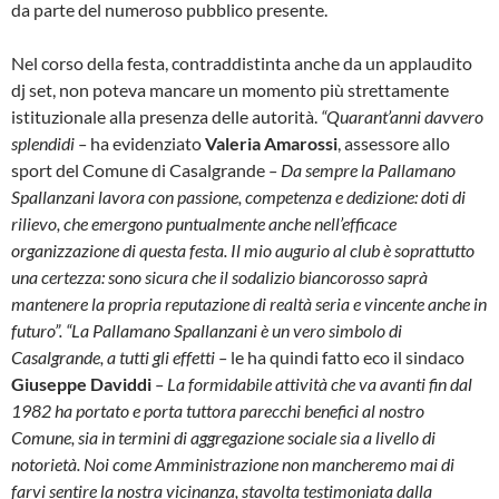
da parte del numeroso pubblico presente.
Nel corso della festa, contraddistinta anche da un applaudito
dj set, non poteva mancare un momento più strettamente
istituzionale alla presenza delle autorità.
“Quarant’anni davvero
splendidi –
ha evidenziato
Valeria Amarossi
, assessore allo
sport del Comune di Casalgrande
– Da sempre la Pallamano
Spallanzani lavora con passione, competenza e dedizione: doti di
rilievo, che emergono puntualmente anche nell’efficace
organizzazione di questa festa. Il mio augurio al club è soprattutto
una certezza: sono sicura che il sodalizio biancorosso saprà
mantenere la propria reputazione di realtà seria e vincente anche in
futuro”. “La Pallamano Spallanzani è un vero simbolo di
Casalgrande, a tutti gli effetti –
le ha quindi fatto eco il sindaco
Giuseppe Daviddi
– La formidabile attività che va avanti fin dal
1982 ha portato e porta tuttora parecchi benefici al nostro
Comune, sia in termini di aggregazione sociale sia a livello di
notorietà. Noi come Amministrazione non mancheremo mai di
farvi sentire la nostra vicinanza, stavolta testimoniata dalla