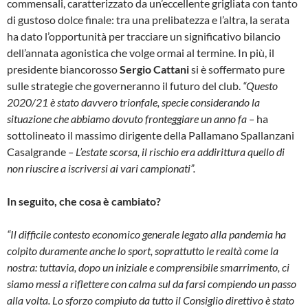
commensali, caratterizzato da un’eccellente grigliata con tanto
di gustoso dolce finale: tra una prelibatezza e l’altra, la serata
ha dato l’opportunità per tracciare un significativo bilancio
dell’annata agonistica che volge ormai al termine. In più, il
presidente biancorosso
Sergio Cattani
si è soffermato pure
sulle strategie che governeranno il futuro del club.
“Questo
2020/21 è stato davvero trionfale, specie considerando la
situazione che abbiamo dovuto fronteggiare un anno fa –
ha
sottolineato il massimo dirigente della Pallamano Spallanzani
Casalgrande
– L’estate scorsa, il rischio era addirittura quello di
non riuscire a iscriversi ai vari campionati”.
In seguito, che cosa è cambiato?
“Il difficile contesto economico generale legato alla pandemia ha
colpito duramente anche lo sport, soprattutto le realtà come la
nostra: tuttavia, dopo un iniziale e comprensibile smarrimento, ci
siamo messi a riflettere con calma sul da farsi compiendo un passo
alla volta. Lo sforzo compiuto da tutto il Consiglio direttivo è stato