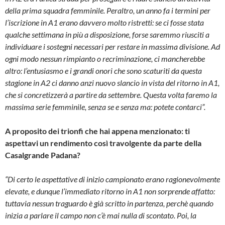
della prima squadra femminile. Peraltro, un anno fa i termini per
l’iscrizione in A1 erano davvero molto ristretti: se ci fosse stata
qualche settimana in più a disposizione, forse saremmo riusciti a
individuare i sostegni necessari per restare in massima divisione. Ad
ogni modo nessun rimpianto o recriminazione, ci mancherebbe
altro: l’entusiasmo e i grandi onori che sono scaturiti da questa
stagione in A2 ci danno anzi nuovo slancio in vista del ritorno in A1,
che si concretizzerà a partire da settembre. Questa volta faremo la
massima serie femminile, senza se e senza ma: potete contarci”.
A proposito dei trionfi che hai appena menzionato: ti
aspettavi un rendimento così travolgente da parte della
Casalgrande Padana?
“Di certo le aspettative di inizio campionato erano ragionevolmente
elevate, e dunque l’immediato ritorno in A1 non sorprende affatto:
tuttavia nessun traguardo è già scritto in partenza, perchè quando
inizia a parlare il campo non c’è mai nulla di scontato. Poi, la