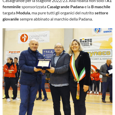
Casalgrande per la stagione 2022/23. Alla ribalta non solo l’
A1
femminile
sponsorizzata
Casalgrande Padana
e la
B maschile
targata
Modula
, ma pure tutti gli organici del nutrito
settore
giovanile
sempre abbinato al marchio della Padana.